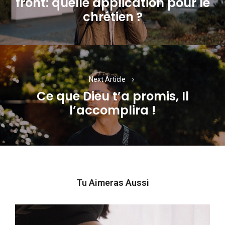
front: quelle application pour le
Previous
chrétien ?
post:
Next Article
Ce que Dieu t’a promis, Il
Next
l’accomplira !
post:
Tu Aimeras Aussi