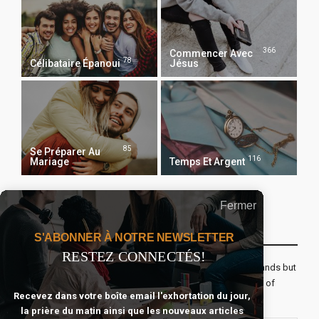
366
Commencer Avec
78
Célibataire Épanoui
Jésus
85
Se Préparer Au
116
Mariage
Temps Et Argent
Fermer
Recevoir Notre Newsletter Chaque Matin
S'ABONNER À NOTRE NEWSLETTER
RESTEZ CONNECTÉS!
The real voyage of discovery consists not in seeking new lands but
seeing with new eyes. All journeys have secret destinations of
Recevez dans votre boîte email l'exhortation du jour,
which the traveler is unaware.
la prière du matin ainsi que les nouveaux articles