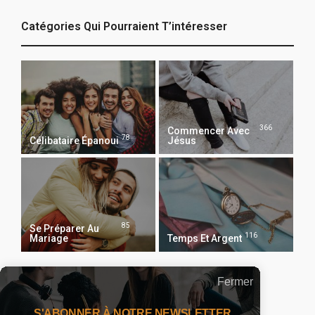
Catégories Qui Pourraient T’intéresser
366
Commencer Avec
78
Célibataire Épanoui
Jésus
85
Se Préparer Au
116
Mariage
Temps Et Argent
Fermer
Recevoir Notre Newsletter Chaque Matin
S'ABONNER À NOTRE NEWSLETTER