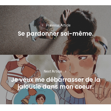
Navigation
de
l’article
Previous Article
Se pardonner soi-même.
Previous
post:
Next Article
Je veux me débarrasser de la
Next
jalousie dans mon coeur.
post: