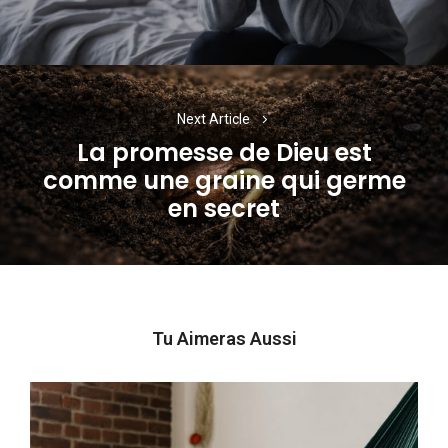
post:
Next Article
La promesse de Dieu est
comme une graine qui germe
Next
en secret
post:
Tu Aimeras Aussi