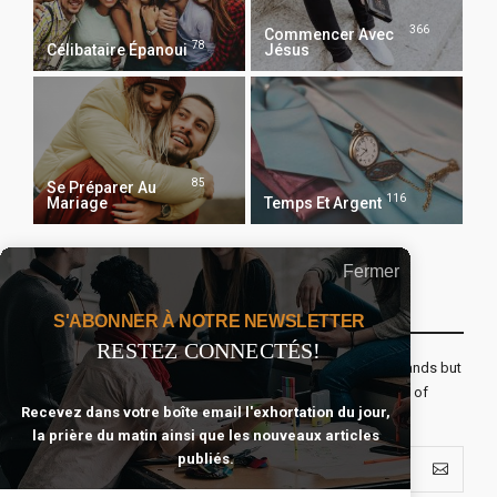
366
Commencer Avec
78
Célibataire Épanoui
Jésus
85
Se Préparer Au
116
Mariage
Temps Et Argent
Fermer
Recevoir Notre Newsletter Chaque Matin
S'ABONNER À NOTRE NEWSLETTER
RESTEZ CONNECTÉS!
The real voyage of discovery consists not in seeking new lands but
seeing with new eyes. All journeys have secret destinations of
Recevez dans votre boîte email l'exhortation du jour,
which the traveler is unaware.
la prière du matin ainsi que les nouveaux articles
publiés.