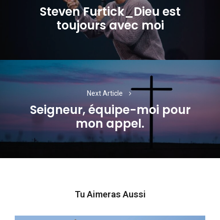
l’article
Steven Furtick_Dieu est
Previous
toujours avec moi
post:
Next Article
Seigneur, équipe-moi pour
Next
mon appel.
post:
Tu Aimeras Aussi