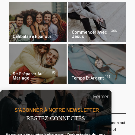
366
Commencer Avec
78
Célibataire Épanoui
Jésus
85
Se Préparer Au
116
Mariage
Temps Et Argent
Fermer
Recevoir Notre Newsletter Chaque Matin
S'ABONNER À NOTRE NEWSLETTER
RESTEZ CONNECTÉS!
The real voyage of discovery consists not in seeking new lands but
seeing with new eyes. All journeys have secret destinations of
Recevez dans votre boîte email l'exhortation du jour,