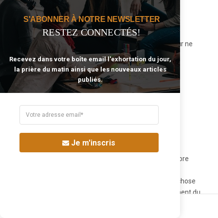
Elior Kossia
dit :
septembre 23, 2020 à 1:34 pm
S'ABONNER À NOTRE NEWSLETTER
RESTEZ CONNECTÉS!
Gloire à Dieu, ma soeur Anoushka. Que le Seigneur ne
cesse de te visiter et de te bénir. Et qu’Il t’offre un
Recevez dans votre boîte email l'exhortation du jour,
mariage qui glorifie Son Nom.
la prière du matin ainsi que les nouveaux articles
publiés.
Répondre
N'guessan
dit :
mars 3, 2019 à 5:53 am
Je m'inscris
Cet article est merveilleux, tout jeune non engagé encore
devrait le lire une fois voir toutes les fois que l’idée de
s’engager lui passera par la tête, il n’y a vraiment une chose
qui compte en vrai, servir Dieu. Ce message sors vraiment du
lot de tous les autres messages sur le mariage, critère de
Share the article:
choix, qu’on peut trouver. Merci à l’auteur