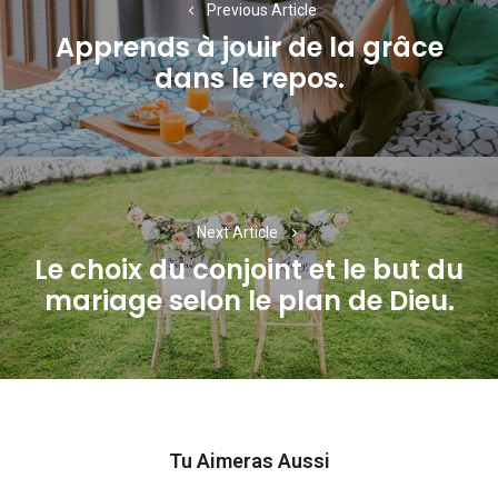
Previous Article
l’article
Apprends à jouir de la grâce
Previous
dans le repos.
post:
Next Article
Le choix du conjoint et le but du
Next
mariage selon le plan de Dieu.
post:
Tu Aimeras Aussi