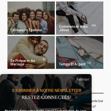
366
Commencer Avec
78
Célibataire Épanoui
Jésus
85
Se Préparer Au
116
Mariage
Temps Et Argent
Fermer
Recevoir Notre Newsletter Chaque Matin
S'ABONNER À NOTRE NEWSLETTER
RESTEZ CONNECTÉS!
The real voyage of discovery consists not in seeking new lands but
seeing with new eyes. All journeys have secret destinations of
Recevez dans votre boîte email l'exhortation du jour,