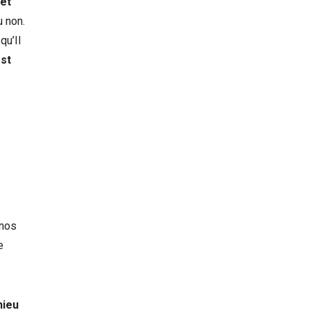
 et
u non.
qu’Il
est
 nos
e
hieu