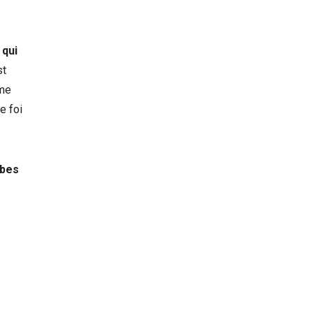
 qui
st
mme
e foi
bes