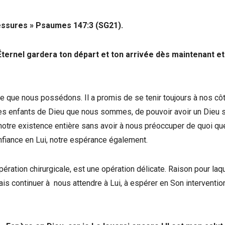
lessures
»
Psaumes 147:3 (SG21).
L’Éternel gardera ton départ et ton arrivée dès maintenant e
 ce que nous possédons. Il a promis de se tenir toujours à nos cô
des enfants de Dieu que nous sommes, de pouvoir avoir un Dieu 
notre existence entière sans avoir à nous préoccuper de quoi qu
nfiance en Lui, notre espérance également.
ération chirurgicale, est une opération délicate. Raison pour laq
s continuer à nous attendre à Lui, à espérer en Son interventio