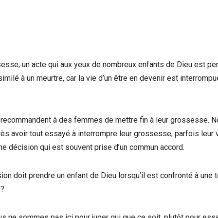
ssesse, un acte qui aux yeux de nombreux enfants de Dieu est pe
milé à un meurtre, car la vie d’un être en devenir est interrompu
s recommandent à des femmes de mettre fin à leur grossesse. 
s avoir tout essayé à interrompre leur grossesse, parfois leur 
e décision qui est souvent prise d’un commun accord.
on doit prendre un enfant de Dieu lorsqu’il est confronté à une t
 ?
us ne sommes pas ici pour juger qui que ce soit, plutôt pour ess