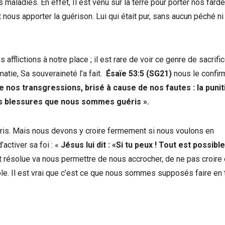
aladies. En effet, Il est venu sur la terre pour porter nos farde
ous apporter la guérison. Lui qui était pur, sans aucun péché ni
afflictions à notre place ; il est rare de voir ce genre de sacrifi
tie, Sa souveraineté l’a fait.
Ésaïe 53:5 (SG21)
nous le confir
de nos transgressions, brisé à cause de nos fautes : la punit
 Ses blessures que nous sommes guéris
»
.
uéris. Mais nous devons y croire fermement si nous voulons en
activer sa foi : «
Jésus lui dit : «Si tu peux ! Tout est possible
t résolue va nous permettre de nous accrocher, de ne pas croire
e. Il est vrai que c’est ce que nous sommes supposés faire en 