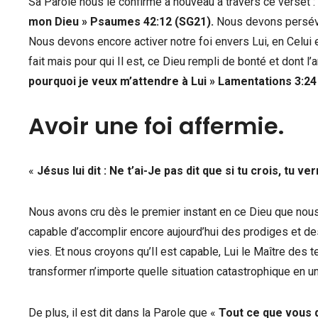
Sa Parole nous le confirme à nouveau à travers ce verset :
mon Dieu
»
Psaumes 42:12 (SG21).
Nous devons persévér
Nous devons encore activer notre foi envers Lui, en Celui 
fait mais pour qui Il est, ce Dieu rempli de bonté et dont l’a
pourquoi je veux m’attendre à Lui
»
Lamentations 3:24
Avoir une foi affermie.
«
Jésus lui dit : Ne t’ai-Je pas dit que si tu crois, tu ve
Nous avons cru dès le premier instant en ce Dieu que nou
capable d’accomplir encore aujourd’hui des prodiges et de
vies. Et nous croyons qu’Il est capable, Lui le Maître de
transformer n’importe quelle situation catastrophique en u
De plus, il est dit dans la Parole que «
Tout ce que vous 