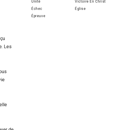
Unité
Victoire En Christ
Échec
Église
Épreuve
rçu
e. Les
Nous
vie
elle
ayer de