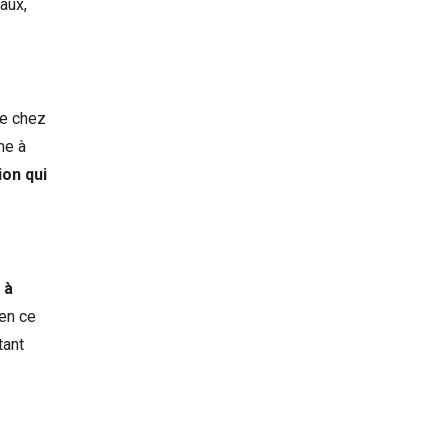
aux,
ce chez
me à
ion qui
 à
 en ce
tant