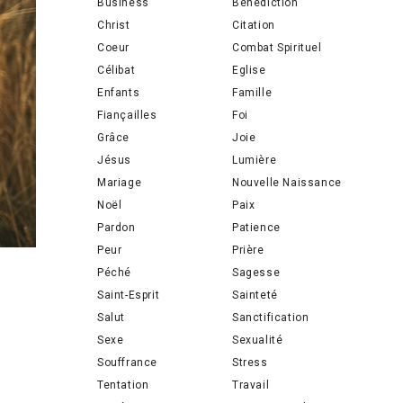
Business
Bénédiction
Christ
Citation
Coeur
Combat Spirituel
Célibat
Eglise
Enfants
Famille
Fiançailles
Foi
Grâce
Joie
Jésus
Lumière
Mariage
Nouvelle Naissance
Noël
Paix
Pardon
Patience
Peur
Prière
Péché
Sagesse
Saint-Esprit
Sainteté
Salut
Sanctification
Sexe
Sexualité
Souffrance
Stress
Tentation
Travail