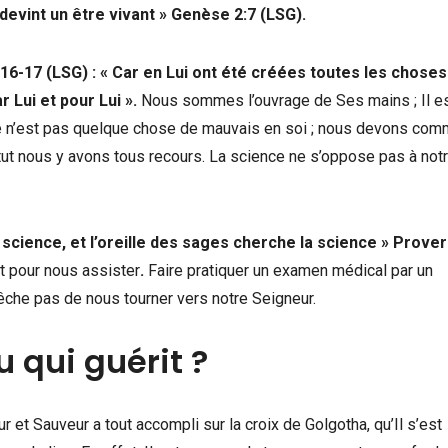
 devint un être vivant
»
Genèse 2:7 (LSG).
16-17 (LSG) : «
Car en Lui ont été créées toutes les choses
r Lui et pour Lui
»
.
Nous sommes l’ouvrage de Ses mains ; Il e
ine n’est pas quelque chose de mauvais en soi ; nous devons co
tatut nous y avons tous recours. La science ne s’oppose pas à notr
a science, et l’oreille des sages cherche la science
»
Prover
t pour nous assister
.
Faire pratiquer un examen médical par un
êche pas de nous tourner vers notre Seigneur.
u qui guérit ?
 et Sauveur a tout accompli sur la croix de Golgotha, qu’Il s’est