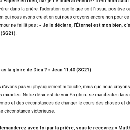
 «
Espère en Dieu, car je Le louerai encore ! Il est mon salut
er dans la prière, l’adoration quelle que soit l’issue, positive o
en qui nous avons cru et en qui nous croyons encore non pour ce 
mour ne faillit pas : «
Je le déclare, l’Éternel est mon bien, c’
 (SG21).
rras la gloire de Dieu ?
»
Jean 11:40 (SG21)
s n’avons pas vu physiquement ni touché, mais que nous croyons
s miracles. Notre désir est de voir Sa gloire se manifester dans
s temps et des circonstances de changer le cours des choses et d
ne circonstance victorieuse.
demanderez avec foi par la prière, vous le recevrez
»
Matt