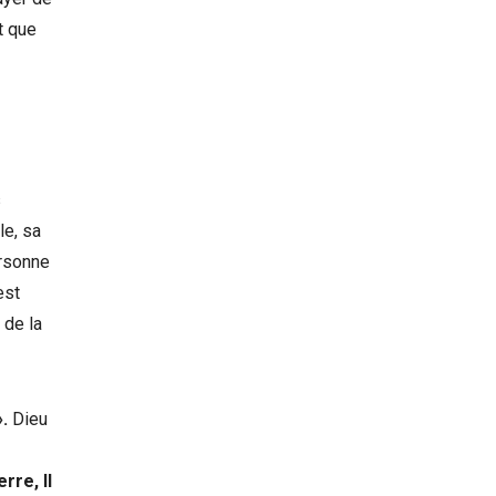
et que
s
le, sa
ersonne
est
 de la
»
.
Dieu
rre, Il