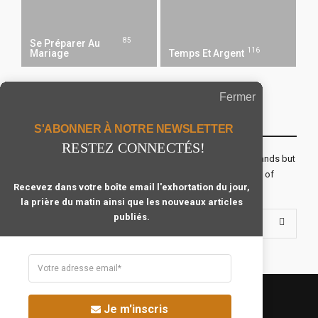
85
Se Préparer Au
116
Mariage
Temps Et Argent
Fermer
Recevoir Notre Newsletter Chaque Matin
S'ABONNER À NOTRE NEWSLETTER
RESTEZ CONNECTÉS!
The real voyage of discovery consists not in seeking new lands but
seeing with new eyes. All journeys have secret destinations of
Recevez dans votre boîte email l'exhortation du jour,
which the traveler is unaware.
la prière du matin ainsi que les nouveaux articles
publiés.
Je m'inscris