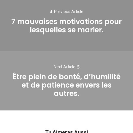
de
Previous Article
l’article
7 mauvaises motivations pour
Previous
lesquelles se marier.
post:
Next Article
Être plein de bonté, d’humilité
et de patience envers les
Next
autres.
post:
Tu Aimeras Aussi