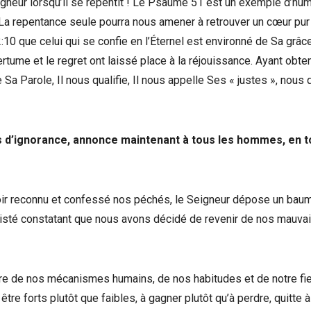
eigneur lorsqu’il se repentit ! Le Psaume 51 est un exemple d’hum
 La repentance seule pourra nous amener à retrouver un cœur pur
10 que celui qui se confie en l’Éternel est environné de Sa grâce
rtume et le regret ont laissé place à la réjouissance. Ayant obte
a Parole, Il nous qualifie, Il nous appelle Ses « justes », nous 
s d’ignorance, annonce maintenant à tous les hommes, en t
oir reconnu et confessé nos péchés, le Seigneur dépose un bau
ttristé constatant que nous avons décidé de revenir de nos mauva
re de nos mécanismes humains, de nos habitudes et de notre fie
tre forts plutôt que faibles, à gagner plutôt qu’à perdre, quitte à