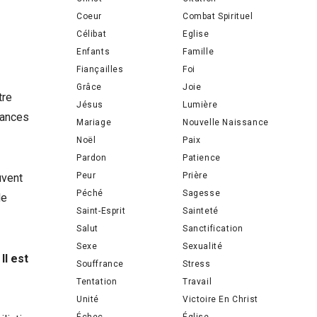
Coeur
Combat Spirituel
Célibat
Eglise
Enfants
Famille
Fiançailles
Foi
Grâce
Joie
tre
Jésus
Lumière
tances
Mariage
Nouvelle Naissance
Noël
Paix
Pardon
Patience
Peur
Prière
uvent
Péché
Sagesse
de
Saint-Esprit
Sainteté
Salut
Sanctification
Sexe
Sexualité
Il est
Souffrance
Stress
Tentation
Travail
Unité
Victoire En Christ
Échec
Église