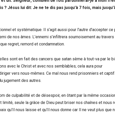
 et dit: Seigneur, combien de fois pardonnerai-je à mon frè
 ? Jésus lui dit: Je ne te dis pas jusqu’à 7 fois, mais jusqu’
ionnel et systématique. Il s’agit aussi pour l’autre d’accepter ce
nemi de nos âmes. L’ennemi s’infiltrera sournoisement au travers
que regret, remord et condamnation.
lles sont en fait des cancers que satan sème à tout-va par le bi
avons avec le Christ et avec nos semblables; cela aura pour
diriger vers nous-mêmes. Ce mal nous rend prisonniers et capti
du jugement des autres.
nom de culpabilité et de désespoir, en ôtant par la même occasio
limité, seule la grâce de Dieu peut briser nos chaînes et nous 
paix qu’Il nous laisse et qu’Il nous donne car Il ne veut plus que 