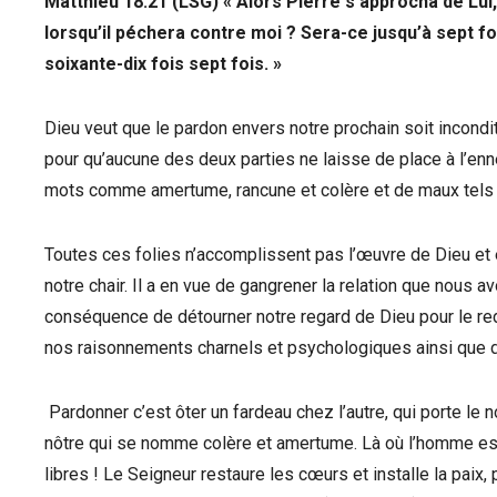
Matthieu 18.21 (LSG) « Alors Pierre s’approcha de Lui,
lorsqu’il péchera contre moi ? Sera-ce jusqu’à sept fois
soixante-dix fois sept fois. »
Dieu veut que le pardon envers notre prochain soit incondit
pour qu’aucune des deux parties ne laisse de place à l’en
mots comme amertume, rancune et colère et de maux tels 
Toutes ces folies n’accomplissent pas l’œuvre de Dieu et e
notre chair. Il a en vue de gangrener la relation que nous 
conséquence de détourner notre regard de Dieu pour le re
nos raisonnements charnels et psychologiques ainsi que 
Pardonner c’est ôter un fardeau chez l’autre, qui porte le 
nôtre qui se nomme colère et amertume. Là où l’homme est 
libres ! Le Seigneur restaure les cœurs et installe la paix, 