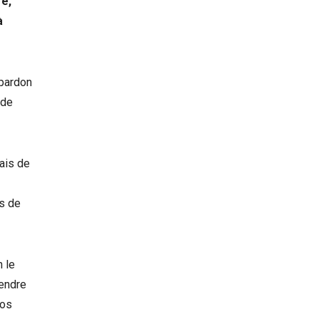
re,
à
 pardon
 de
ais de
fs de
n le
rendre
nos