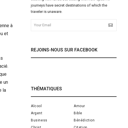
journeys have secret destinations of which the
traveler is unaware.
ienne à
eu et
REJOINS-NOUS SUR FACEBOOK
is
acié.
 que
e un
THÉMATIQUES
e la
Alcool
Amour
Argent
Bible
Business
Bénédiction
Christ
Citation