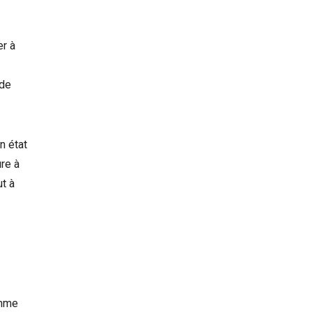
r à
 de
n état
ure à
ut à
omme