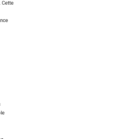
. Cette
ance
s
ble