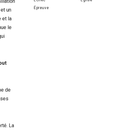
iliation
Épreuve
 et un
 et la
nue le
qui
out
me de
ises
rté. La