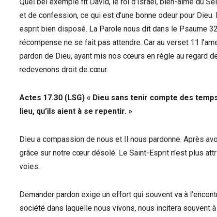
Quel bel exemple fit David, le roi d’Israël, bien-aimé du S
et de confession, ce qui est d’une bonne odeur pour Dieu.
esprit bien disposé. La Parole nous dit dans le Psaume 32:
récompense ne se fait pas attendre. Car au verset 11 l’ame
pardon de Dieu, ayant mis nos cœurs en règle au regard de S
redevenons droit de cœur.
Actes 17.30 (LSG) « Dieu sans tenir compte des temp
lieu, qu’ils aient à se repentir. »
Dieu a compassion de nous et Il nous pardonne. Après av
grâce sur notre cœur désolé. Le Saint-Esprit n’est plus a
voies.
Demander pardon exige un effort qui souvent va à l’encont
société dans laquelle nous vivons, nous incitera souvent à ê