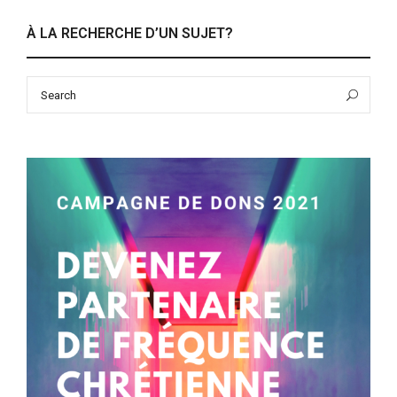
À LA RECHERCHE D’UN SUJET?
Search
Sea
for: