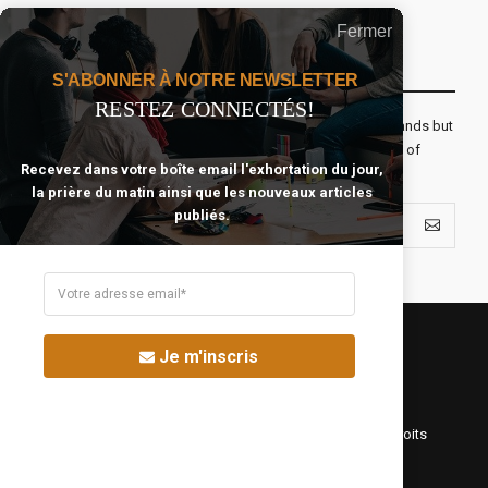
Fermer
Recevoir Notre Newsletter Chaque Matin
S'ABONNER À NOTRE NEWSLETTER
RESTEZ CONNECTÉS!
The real voyage of discovery consists not in seeking new lands but
seeing with new eyes. All journeys have secret destinations of
Recevez dans votre boîte email l'exhortation du jour,
which the traveler is unaware.
la prière du matin ainsi que les nouveaux articles
publiés.
Je m'inscris
©Fréquence Chrétienne Production 2016-2025. Tous droits
réservés.