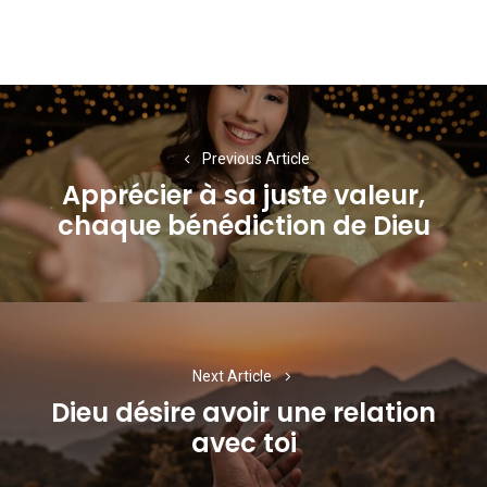
Navigation
de
Previous Article
l’article
Apprécier à sa juste valeur,
Previous
chaque bénédiction de Dieu
post:
Next Article
Dieu désire avoir une relation
Next
avec toi
post: