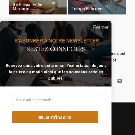
85
Se Préparer Au
116
Mariage
Temps Et Argent
Fermer
Recevoir Notre Newsletter Chaque Matin
S'ABONNER À NOTRE NEWSLETTER
RESTEZ CONNECTÉS!
The real voyage of discovery consists not in seeking new lands but
seeing with new eyes. All journeys have secret destinations of
Recevez dans votre boîte email l'exhortation du jour,
which the traveler is unaware.
la prière du matin ainsi que les nouveaux articles
publiés.
Je m'inscris