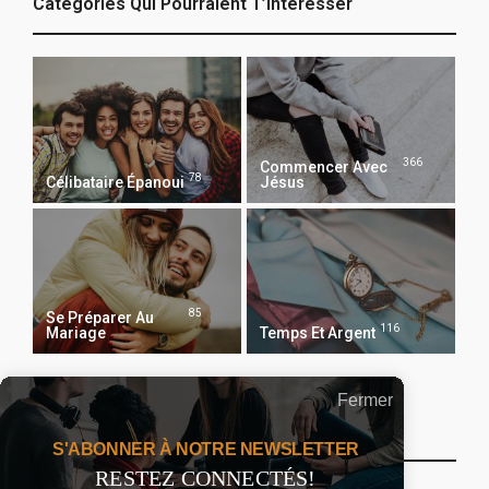
Catégories Qui Pourraient T’intéresser
366
Commencer Avec
78
Célibataire Épanoui
Jésus
85
Se Préparer Au
116
Mariage
Temps Et Argent
Fermer
Recevoir Notre Newsletter Chaque Matin
S'ABONNER À NOTRE NEWSLETTER
RESTEZ CONNECTÉS!