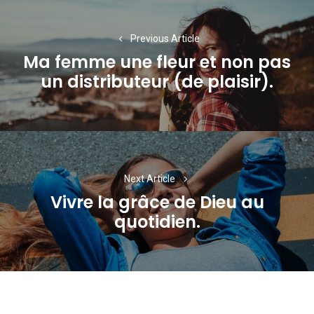
Navigation
de
Previous Article
l’article
Ma femme une fleur et non pas
Previous
un distributeur (de plaisir).
post:
Next Article
Vivre la grâce de Dieu au
Next
quotidien.
post: