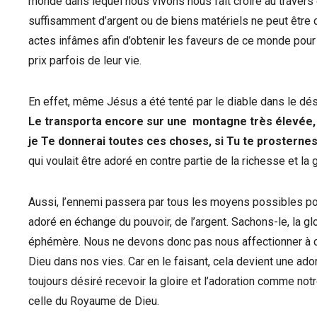
monde dans lequel nous vivons nous fait croire au traver
suffisamment d’argent ou de biens matériels ne peut être c
actes infâmes afin d’obtenir les faveurs de ce monde pour p
prix parfois de leur vie.
En effet, même Jésus a été tenté par le diable dans le dés
Le transporta encore sur une montagne très élevée, L
je Te donnerai toutes ces choses, si Tu te prosternes
qui voulait être adoré en contre partie de la richesse et 
Aussi, l’ennemi passera par tous les moyens possibles pou
adoré en échange du pouvoir, de l’argent. Sachons-le, la g
éphémère. Nous ne devons donc pas nous affectionner à ce
Dieu dans nos vies. Car en le faisant, cela devient une ado
toujours désiré recevoir la gloire et l’adoration comme not
celle du Royaume de Dieu.