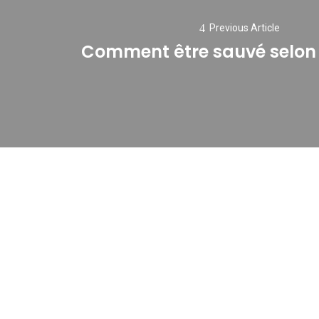
Previous Article
Comment être sauvé selon l
Previous
post: