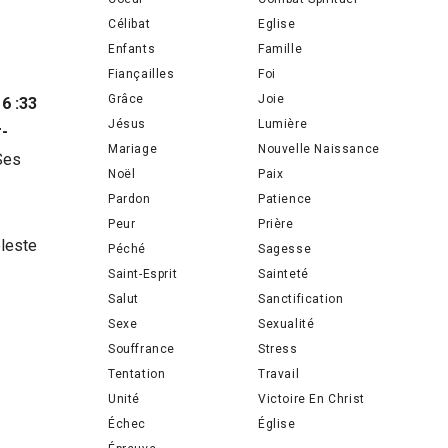
Célibat
Eglise
Enfants
Famille
Fiançailles
Foi
Grâce
Joie
6 :33
Jésus
Lumière
r-
Mariage
Nouvelle Naissance
Ses
Noël
Paix
Pardon
Patience
Peur
Prière
éleste
Péché
Sagesse
Saint-Esprit
Sainteté
Salut
Sanctification
Sexe
Sexualité
Souffrance
Stress
Tentation
Travail
Unité
Victoire En Christ
Échec
Église