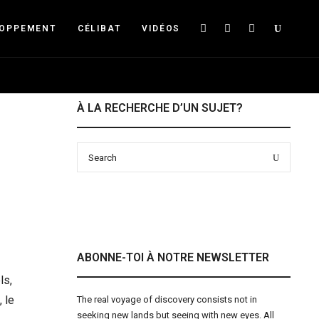
Searc
LOPPEMENT
CÉLIBAT
VIDÉOS
À LA RECHERCHE D’UN SUJET?
Search
Search
for:
ABONNE-TOI À NOTRE NEWSLETTER
ls,
 le
The real voyage of discovery consists not in
seeking new lands but seeing with new eyes. All