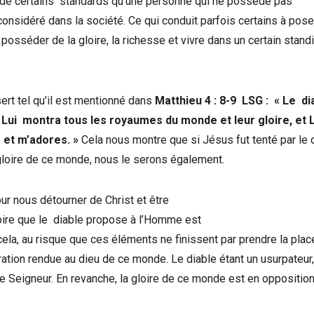
s de certains standards qu’une personne qui ne possède pas
onsidéré dans la société. Ce qui conduit parfois certains à pos
osséder de la gloire, la richesse et vivre dans un certain standi
ert tel qu’il est mentionné dans
Matthieu 4 : 8-9 LSG : « Le di
ui montra tous les royaumes du monde et leur gloire, et Lui
 et m’adores. »
Cela nous montre que si Jésus fut tenté par le 
la gloire de ce monde, nous le serons également.
r nous détourner de Christ et être
loire que le diable propose à l’Homme est
la, au risque que ces éléments ne finissent par prendre la plac
ration rendue au dieu de ce monde. Le diable étant un usurpateur, 
re Seigneur. En revanche, la gloire de ce monde est en opposition