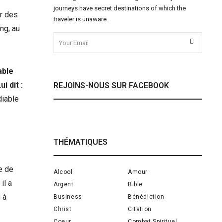
journeys have secret destinations of which the
er des
traveler is unaware.
ng, au
able
 dit :
REJOINS-NOUS SUR FACEBOOK
diable
THÉMATIQUES
e de
Alcool
Amour
il a
Argent
Bible
 à
Business
Bénédiction
Christ
Citation
Coeur
Combat Spirituel