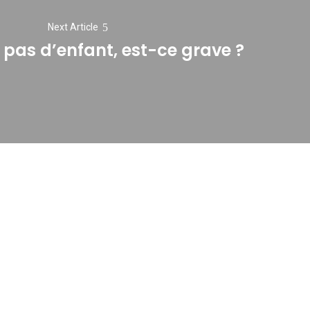
Next Article
 pas d’enfant, est-ce grave ?
Next
post: