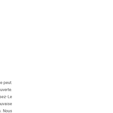
e peut.
uverte.
ssez-Le
mauvaise
s. Nous