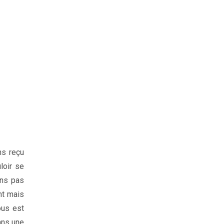
ns reçu
loir se
ons pas
nt mais
ous est
ans une