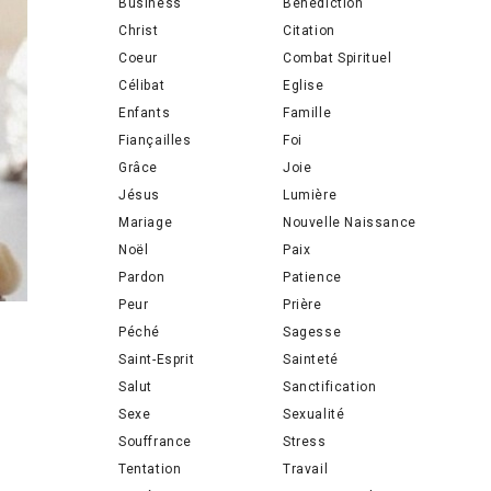
Business
Bénédiction
Christ
Citation
Coeur
Combat Spirituel
Célibat
Eglise
Enfants
Famille
Fiançailles
Foi
Grâce
Joie
Jésus
Lumière
Mariage
Nouvelle Naissance
Noël
Paix
Pardon
Patience
Peur
Prière
Péché
Sagesse
Saint-Esprit
Sainteté
Salut
Sanctification
Sexe
Sexualité
Souffrance
Stress
Tentation
Travail