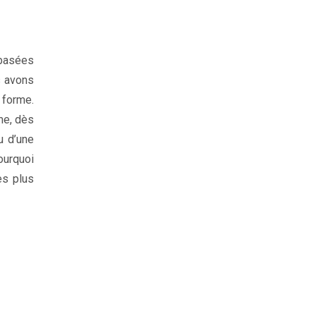
 basées
s avons
 forme.
me, dès
u d’une
ourquoi
es plus