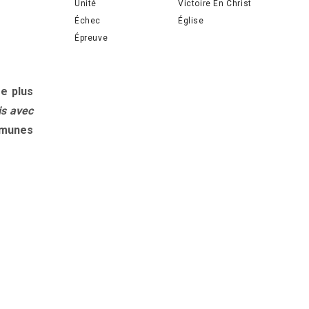
Unité
Victoire En Christ
Échec
Église
Épreuve
re plus
is avec
mmunes