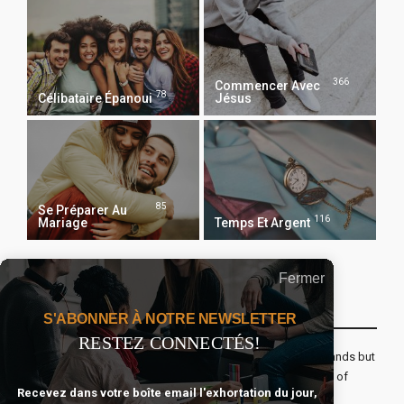
366
Commencer Avec
78
Célibataire Épanoui
Jésus
85
Se Préparer Au
116
Mariage
Temps Et Argent
Fermer
Recevoir Notre Newsletter Chaque Matin
S'ABONNER À NOTRE NEWSLETTER
RESTEZ CONNECTÉS!
The real voyage of discovery consists not in seeking new lands but
seeing with new eyes. All journeys have secret destinations of
Recevez dans votre boîte email l'exhortation du jour,
which the traveler is unaware.