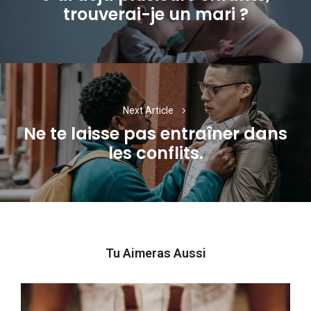
Previous
trouverai-je un mari ?
post:
Next Article
Ne te laisse pas entraîner dans
Next
les conflits.
post:
Tu Aimeras Aussi