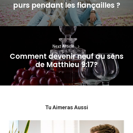
Previous
purs pendant les fiançailles ?
post:
Next Article
Comment devenir neuf au sens
Next
de Matthieu 9:17?
post:
Tu Aimeras Aussi