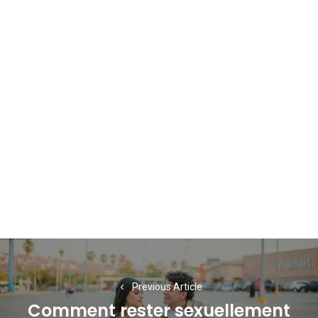
Navigation
de
Previous Article
l’article
Comment rester sexuellement