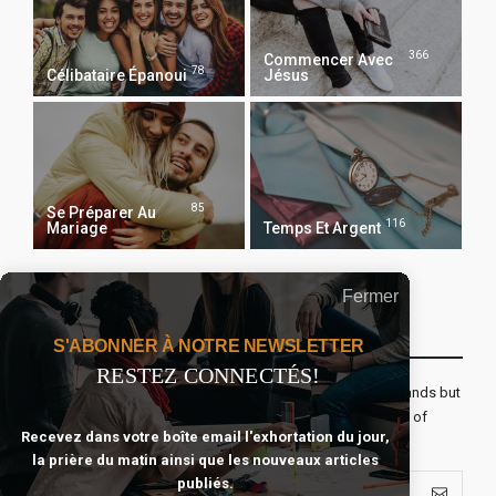
366
Commencer Avec
78
Célibataire Épanoui
Jésus
85
Se Préparer Au
116
Mariage
Temps Et Argent
Fermer
Recevoir Notre Newsletter Chaque Matin
S'ABONNER À NOTRE NEWSLETTER
RESTEZ CONNECTÉS!
The real voyage of discovery consists not in seeking new lands but
seeing with new eyes. All journeys have secret destinations of
Recevez dans votre boîte email l'exhortation du jour,
which the traveler is unaware.
la prière du matin ainsi que les nouveaux articles
publiés.