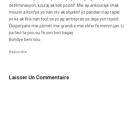
detèminasyon, kouraj ak lide pozitif. Mw ap ankouraje chak
mounn a konfye yo nan rèv ak objektif yo pandan n’ap raple
yo ke ak Kris nan tout sa yo ap antrepran se deja yon reyisit.
Eksperyans mw pèmèt mw grandi e mw vle’w fè menm jan. Li
pa twò ta pou ou fè yon bon bagay.
Bondye beni nou.
Répondre
Laisser Un Commentaire