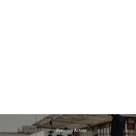
Navigation
de
Previous Article