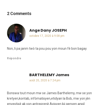
2 Comments
Ange Dany JOSEPH
dit :
octobre 17, 2020 à 9:08 pm
Non, li pa janm twò ta pou pou yon moun fè bon bagay.
Répondre
BARTHELEMY James
dit :
août 20, 2020 à 7:24 pm
Bonswa tout moun mw se James Barthelemy, mw se yon
kretyen,kontab, infòmatisyen,etidyan la Bob, mw yon jèn
envestisè ak yon antreprenè Ayisyen kii genyen anpil