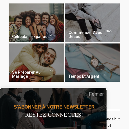
366
Commencer Avec
78
Célibataire Épanoui
Jésus
85
Se Préparer Au
116
Mariage
Temps Et Argent
Fermer
Recevoir Notre Newsletter Chaque Matin
S'ABONNER À NOTRE NEWSLETTER
RESTEZ CONNECTÉS!
The real voyage of discovery consists not in seeking new lands but
seeing with new eyes. All journeys have secret destinations of