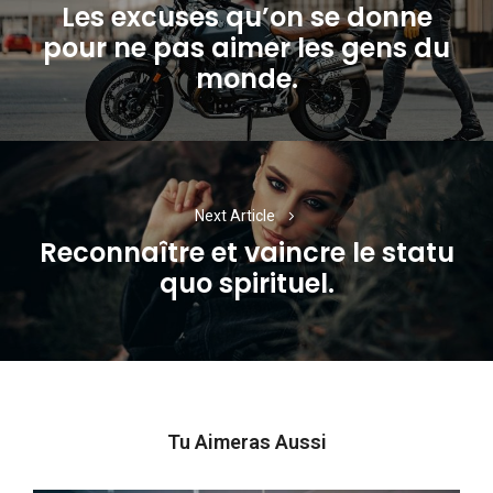
Les excuses qu’on se donne
l’article
pour ne pas aimer les gens du
Previous
monde.
post:
Next Article
Reconnaître et vaincre le statu
Next
quo spirituel.
post:
Tu Aimeras Aussi