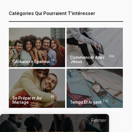
Catégories Qui Pourraient T’intéresser
366
Commencer Avec
78
Célibataire Épanoui
Jésus
85
Se Préparer Au
116
Mariage
Temps Et Argent
Fermer
Recevoir Notre Newsletter Chaque Matin