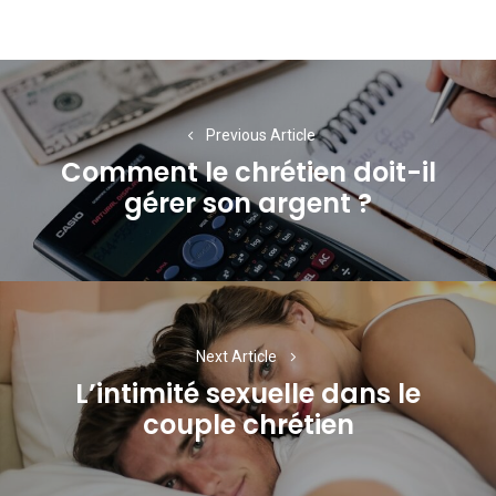
Navigation
de
Previous Article
l’article
Comment le chrétien doit-il
Previous
gérer son argent ?
post:
Next Article
L’intimité sexuelle dans le
Next
couple chrétien
post: