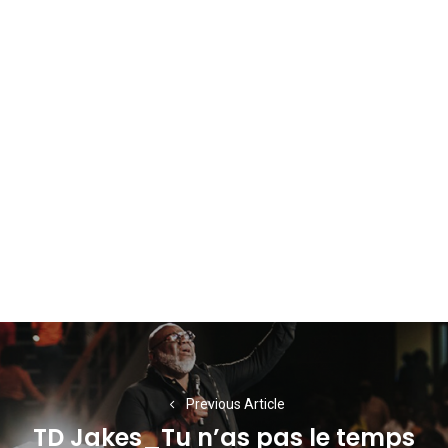
Navigation
de
l’article
Previous Article
TD Jakes_Tu n’as pas le temps
Previous