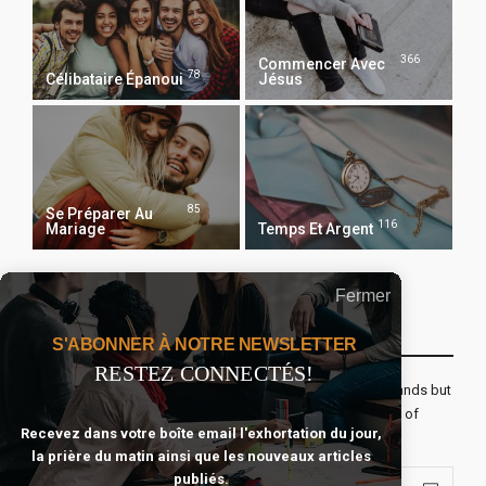
366
Commencer Avec
78
Célibataire Épanoui
Jésus
85
Se Préparer Au
116
Mariage
Temps Et Argent
Fermer
Recevoir Notre Newsletter Chaque Matin
S'ABONNER À NOTRE NEWSLETTER
RESTEZ CONNECTÉS!
The real voyage of discovery consists not in seeking new lands but
seeing with new eyes. All journeys have secret destinations of
Recevez dans votre boîte email l'exhortation du jour,
which the traveler is unaware.
la prière du matin ainsi que les nouveaux articles
publiés.