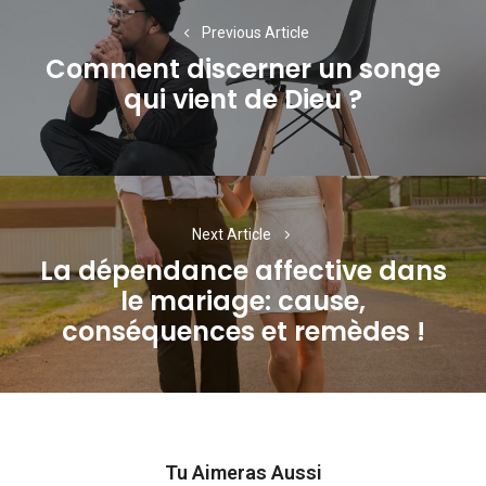
de
Previous Article
l’article
Comment discerner un songe
Previous
qui vient de Dieu ?
post:
Next Article
La dépendance affective dans
le mariage: cause,
Next
conséquences et remèdes !
post:
Tu Aimeras Aussi