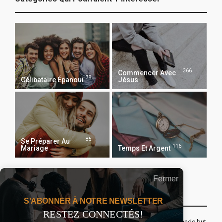
366
Commencer Avec
78
Célibataire Épanoui
Jésus
85
Se Préparer Au
116
Mariage
Temps Et Argent
Fermer
Recevoir Notre Newsletter Chaque Matin
S'ABONNER À NOTRE NEWSLETTER
RESTEZ CONNECTÉS!
The real voyage of discovery consists not in seeking new lands but