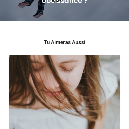
obéissance ?
post:
Tu Aimeras Aussi