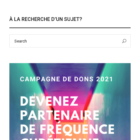
À LA RECHERCHE D’UN SUJET?
Search
Sea
for: