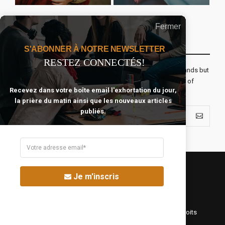
Fermer
Recevoir Notre Newsletter Chaque Matin
S'ABONNER À NOTRE NEWSLETTER
RESTEZ CONNECTÉS!
The real voyage of discovery consists not in seeking new lands but
seeing with new eyes. All journeys have secret destinations of
Recevez dans votre boîte email l'exhortation du jour,
which the traveler is unaware.
la prière du matin ainsi que les nouveaux articles
publiés.
Je m'inscris
©Fréquence Chrétienne Production 2016-2025. Tous droits
réservés.