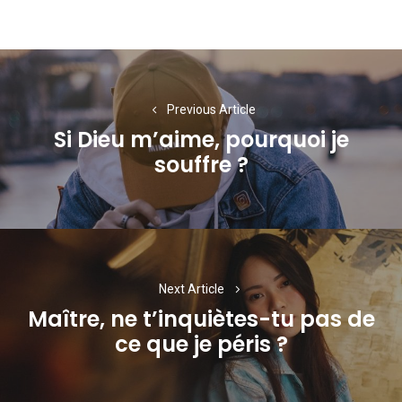
Navigation
de
Previous Article
l’article
Si Dieu m’aime, pourquoi je
Previous
souffre ?
post:
Next Article
Maître, ne t’inquiètes-tu pas de
Next
ce que je péris ?
post: