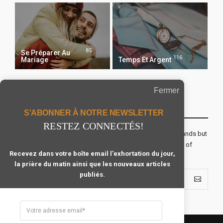
85
Se Préparer Au
116
Mariage
Temps Et Argent
Fermer
Recevoir Notre Newsletter Chaque Matin
S'ABONNER À NOTRE NEWSLETTER
RESTEZ CONNECTÉS!
The real voyage of discovery consists not in seeking new lands but
seeing with new eyes. All journeys have secret destinations of
Recevez dans votre boîte email l'exhortation du jour,
which the traveler is unaware.
la prière du matin ainsi que les nouveaux articles
publiés.