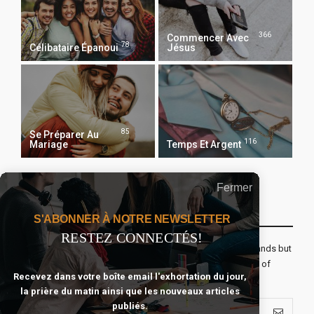
366
Commencer Avec
78
Célibataire Épanoui
Jésus
85
Se Préparer Au
116
Mariage
Temps Et Argent
Fermer
Recevoir Notre Newsletter Chaque Matin
S'ABONNER À NOTRE NEWSLETTER
RESTEZ CONNECTÉS!
The real voyage of discovery consists not in seeking new lands but
seeing with new eyes. All journeys have secret destinations of
Recevez dans votre boîte email l'exhortation du jour,
which the traveler is unaware.
la prière du matin ainsi que les nouveaux articles
publiés.