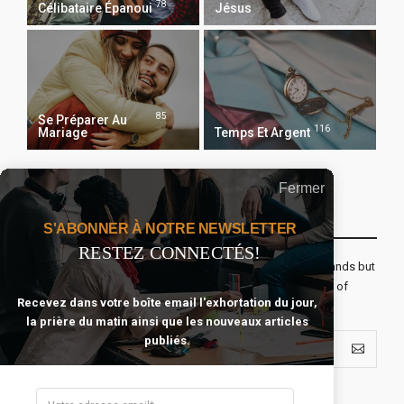
78
Célibataire Épanoui
Jésus
85
Se Préparer Au
116
Mariage
Temps Et Argent
Fermer
Recevoir Notre Newsletter Chaque Matin
S'ABONNER À NOTRE NEWSLETTER
RESTEZ CONNECTÉS!
The real voyage of discovery consists not in seeking new lands but
seeing with new eyes. All journeys have secret destinations of
Recevez dans votre boîte email l'exhortation du jour,
which the traveler is unaware.
la prière du matin ainsi que les nouveaux articles
publiés.