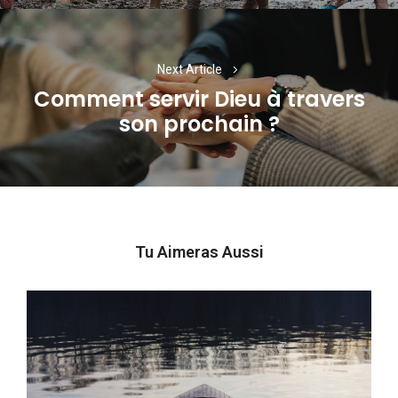
Next Article
Comment servir Dieu à travers
Next
son prochain ?
post:
Tu Aimeras Aussi