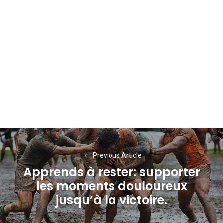
Navigation
de
Previous Article
Apprends à rester: supporter
l’article
les moments douloureux
Previous
jusqu’à la victoire.
post: