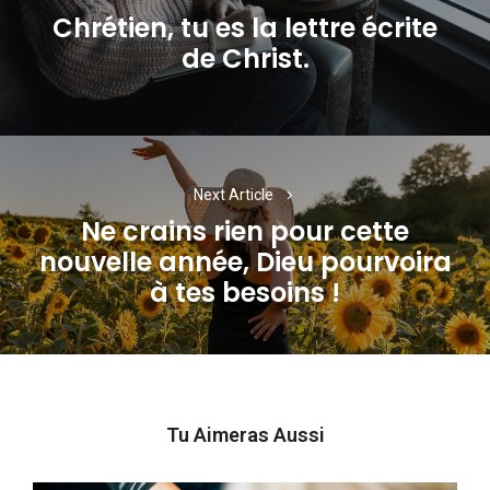
l’article
Chrétien, tu es la lettre écrite
Previous
de Christ.
post:
Next Article
Ne crains rien pour cette
nouvelle année, Dieu pourvoira
Next
à tes besoins !
post:
Tu Aimeras Aussi