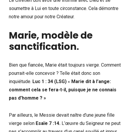
Le chrétien doit avoir une intimité avec Dieu et se
soumettre à Lui en toute circonstance. Cela démontre
notre amour pour notre Créateur.
Marie, modèle de
sanctification
.
Bien que fiancée, Marie était toujours vierge. Comment
pourrait-elle concevoir ? Telle était donc son
inquiétude.
Luc 1 : 34 (LSG)
«
Marie dit à l’ange:
comment cela se fera-t-il, puisque je ne connais
pas d’homme ? »
Par ailleurs, le Messie devait naître d’une jeune fille
vierge selon
Esaïe 7 :14.
L’œuvre du Seigneur ne peut
pas s’accomplir au travers d’un canal souillé et impur.