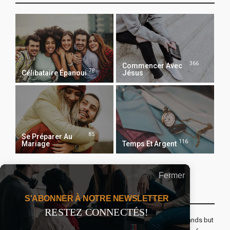
366
Commencer Avec
78
Célibataire Épanoui
Jésus
85
Se Préparer Au
116
Mariage
Temps Et Argent
Fermer
Recevoir Notre Newsletter Chaque Matin
S'ABONNER À NOTRE NEWSLETTER
RESTEZ CONNECTÉS!
The real voyage of discovery consists not in seeking new lands but