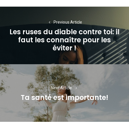
Navigation
de
Previous Article
Les ruses du diable contre toi: il
l’article
faut les connaître pour les
Previous
éviter !
post:
Next Article
Ta santé est importante!
Next
post: