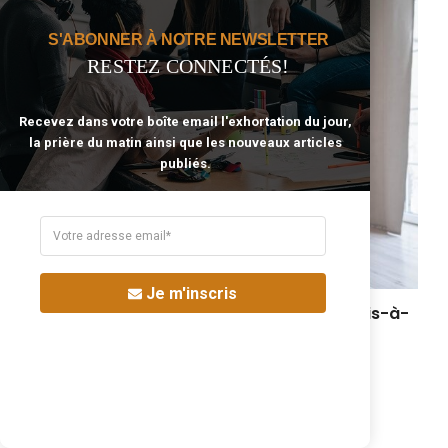
S'ABONNER À NOTRE NEWSLETTER
RESTEZ CONNECTÉS!
Recevez dans votre boîte email l'exhortation du jour,
la prière du matin ainsi que les nouveaux articles
publiés.
Je m'inscris
La nécessité d’instruction des parents vis-à-
vis des enfants en ce siècle
octobre 18, 2024