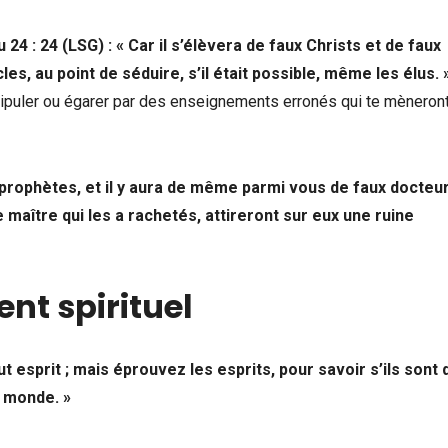
 24 : 24
(LSG) :
« Car il s’élèvera de faux Christs et de faux
es, au point de séduire, s’il était possible, même les élus. 
nipuler ou égarer par des enseignements erronés qui te mèneront
x prophètes, et il y aura de même parmi vous de faux docteur
e maître qui les a rachetés, attireront sur eux une ruine
nt spirituel
out esprit ; mais éprouvez les esprits, pour savoir s’ils sont 
e monde. »