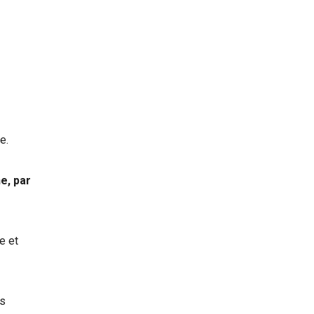
e.
e, par
e et
es