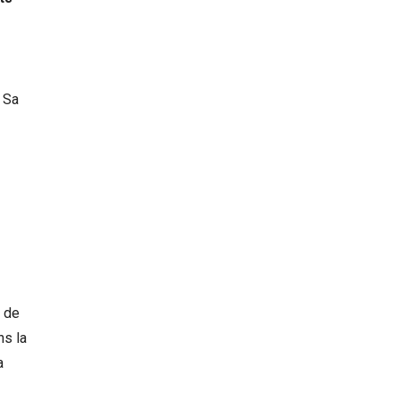
 Sa
t de
ns la
a