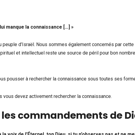
il lui manque la connaissance
[…]
»
 du peuple d’Israël. Nous sommes également concernés par cette 
rituel et intellectuel reste une source de péril pour bon nombr
nous pousser à rechercher la connaissance sous toutes ses form
les vous devez activement rechercher la connaissance.
 et les commandements de D
 la voix de l’Éternel, ton Dieu, si tu n’observes pas et ne me