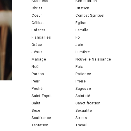
Business
Bénédiction
Christ
Citation
Coeur
Combat Spirituel
Célibat
Eglise
Enfants
Famille
Fiançailles
Foi
Grâce
Joie
Jésus
Lumière
Mariage
Nouvelle Naissance
Noël
Paix
Pardon
Patience
Peur
Prière
Péché
Sagesse
Saint-Esprit
Sainteté
Salut
Sanctification
Sexe
Sexualité
Souffrance
Stress
Tentation
Travail