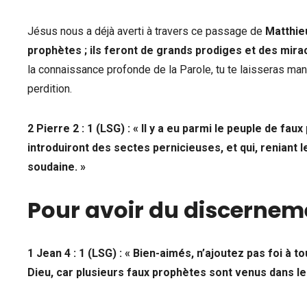
Jésus nous a déjà averti à travers ce passage de
Matthieu
prophètes ; ils feront de grands prodiges et des miracl
la connaissance profonde de la Parole, tu te laisseras ma
perdition.
2 Pierre 2 : 1 (LSG) :
« Il y a eu parmi le peuple de fau
introduiront des sectes pernicieuses, et qui, reniant l
soudaine. »
Pour avoir du discerneme
1 Jean 4 : 1 (LSG) : « Bien-aimés, n’ajoutez pas foi à t
Dieu, car plusieurs faux prophètes sont venus dans l