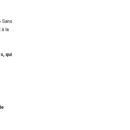
»
Sans
 à la
s, qui
de