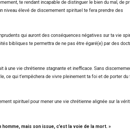
ement, te rendant incapable de distinguer le bien du mal, de p
n niveau élevé de discernement spirituel te fera prendre des
mprudents qui auront des conséquences négatives sur ta vie spiri
ités bibliques te permettra de ne pas être égaré(e) par des doct
 à une vie chrétienne stagnante et inefficace. Sans discernemen
e, ce qui t’empêchera de vivre pleinement ta foi et de porter du f
ement spirituel pour mener une vie chrétienne alignée sur la véri
un homme, mais son issue, c’est la voie de la mort. »