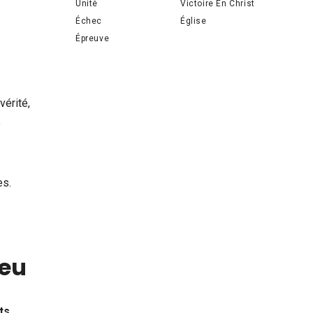
Unité
Victoire En Christ
Échec
Église
Épreuve
vérité,
e
es.
ieu
ts