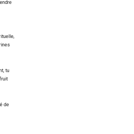
rendre
tuelle,
rines
t, tu
ruit
té de