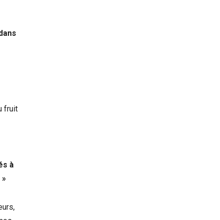
edans
 fruit
és à
 »
eurs,