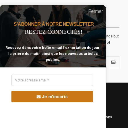
Fermer
Recevoir Notre Newsletter Chaque Matin
S'ABONNER À NOTRE NEWSLETTER
RESTEZ CONNECTÉS!
The real voyage of discovery consists not in seeking new lands but
seeing with new eyes. All journeys have secret destinations of
Recevez dans votre boîte email l'exhortation du jour,
which the traveler is unaware.
la prière du matin ainsi que les nouveaux articles
publiés.
Je m'inscris
©Fréquence Chrétienne Production 2016-2025. Tous droits
réservés.