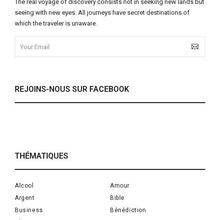
The real voyage of discovery consists not in seeking new lands but
seeing with new eyes. All journeys have secret destinations of
which the traveler is unaware.
REJOINS-NOUS SUR FACEBOOK
THÉMATIQUES
Alcool
Amour
Argent
Bible
Business
Bénédiction