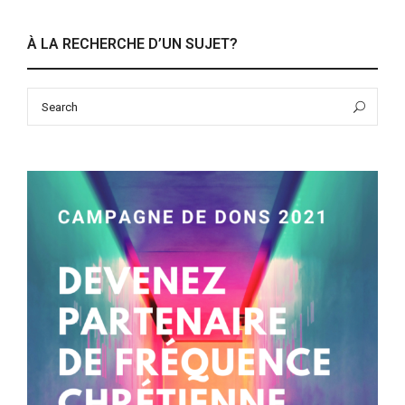
À LA RECHERCHE D’UN SUJET?
Search
Sea
for: