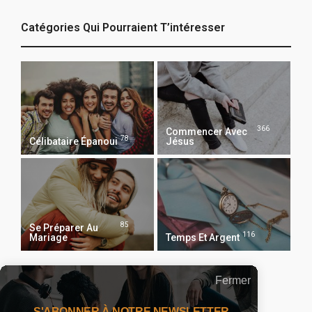
Catégories Qui Pourraient T’intéresser
366
Commencer Avec
78
Célibataire Épanoui
Jésus
85
Se Préparer Au
116
Mariage
Temps Et Argent
Fermer
Recevoir Notre Newsletter Chaque Matin
S'ABONNER À NOTRE NEWSLETTER