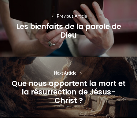
Navigation
de
Previous Article
l’article
Les bienfaits de la parole de
Previous
Dieu
post:
Next Article
Que nous apportent la mort et
la résurrection de Jésus-
Next
Christ ?
post: