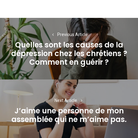
Navigation
de
Previous Article
Quelles sont les causes de la
l’article
dépression chez les chrétiens ?
Previous
Comment en guérir ?
post:
Next Article
J’aime une personne de mon
Next
assemblée qui ne m’aime pas.
post: