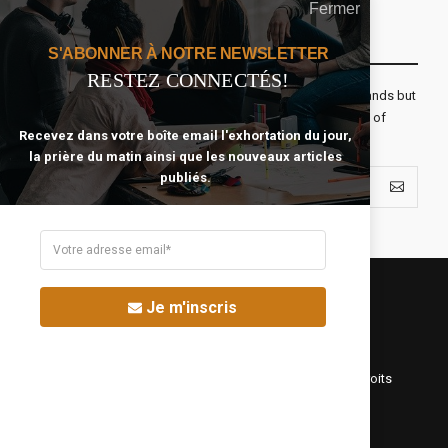
Fermer
Recevoir Notre Newsletter Chaque Matin
S'ABONNER À NOTRE NEWSLETTER
RESTEZ CONNECTÉS!
The real voyage of discovery consists not in seeking new lands but
seeing with new eyes. All journeys have secret destinations of
Recevez dans votre boîte email l'exhortation du jour,
which the traveler is unaware.
la prière du matin ainsi que les nouveaux articles
publiés.
Je m'inscris
©Fréquence Chrétienne Production 2016-2025. Tous droits
réservés.