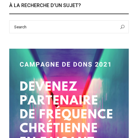
À LA RECHERCHE D’UN SUJET?
Search
Sea
for: