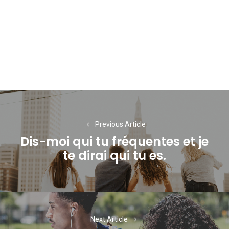
Navigation
de
Previous Article
l’article
Dis-moi qui tu fréquentes et je
Previous
te dirai qui tu es.
post:
Next Article