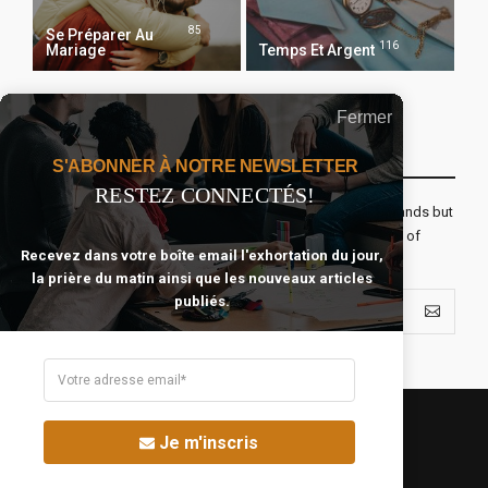
85
Se Préparer Au
116
Mariage
Temps Et Argent
Fermer
Recevoir Notre Newsletter Chaque Matin
S'ABONNER À NOTRE NEWSLETTER
RESTEZ CONNECTÉS!
The real voyage of discovery consists not in seeking new lands but
seeing with new eyes. All journeys have secret destinations of
Recevez dans votre boîte email l'exhortation du jour,
which the traveler is unaware.
la prière du matin ainsi que les nouveaux articles
publiés.
Je m'inscris