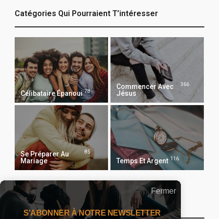
Catégories Qui Pourraient T’intéresser
366
Commencer Avec
78
Célibataire Épanoui
Jésus
85
Se Préparer Au
116
Mariage
Temps Et Argent
Fermer
Recevoir Notre Newsletter Chaque Matin
S'ABONNER À NOTRE NEWSLETTER