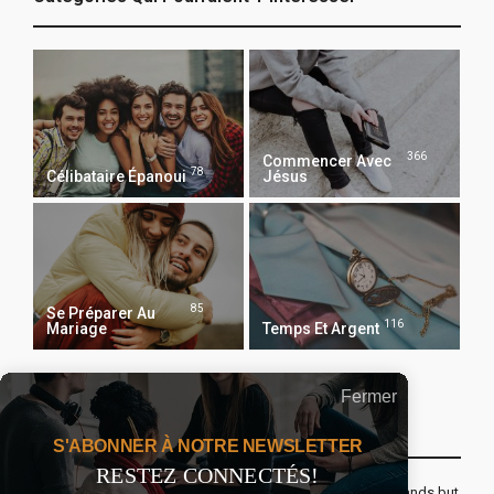
366
Commencer Avec
78
Célibataire Épanoui
Jésus
85
Se Préparer Au
116
Mariage
Temps Et Argent
Fermer
Recevoir Notre Newsletter Chaque Matin
S'ABONNER À NOTRE NEWSLETTER
RESTEZ CONNECTÉS!
The real voyage of discovery consists not in seeking new lands but