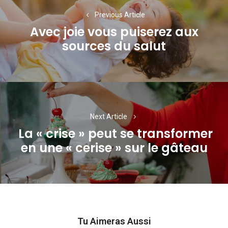
de
Previous Article
l’article
Avec joie vous puiserez aux
Previous
sources du salut
post:
Next Article
La « crise » peut se transformer
Next
en une « cerise » sur le gâteau
post:
Tu Aimeras Aussi