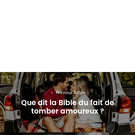
Navigation
de
Previous Article
l’article
Que dit la Bible du fait de
Previous
tomber amoureux ?
post: