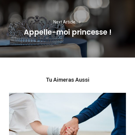
Next Article
Appelle-moi princesse !
Next
post:
Tu Aimeras Aussi