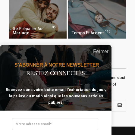
85
Se Préparer Au
116
Mariage
Temps Et Argent
Fermer
Recevoir Notre Newsletter Chaque Matin
S'ABONNER À NOTRE NEWSLETTER
RESTEZ CONNECTÉS!
The real voyage of discovery consists not in seeking new lands but
seeing with new eyes. All journeys have secret destinations of
Recevez dans votre boîte email l'exhortation du jour,
which the traveler is unaware.
la prière du matin ainsi que les nouveaux articles
publiés.