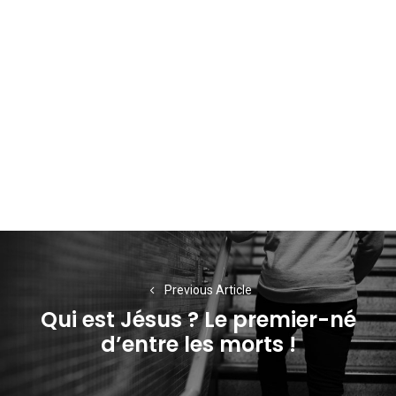
Navigation
de
Previous Article
l’article
Qui est Jésus ? Le premier-né
Previous
d’entre les morts !
post: