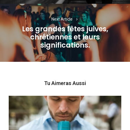
Next Article
Les grandes fêtes juives,
chrétiennes et leurs
Next
significations.
post:
Tu Aimeras Aussi