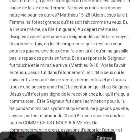
indifférent. Il y a plein d’exemples ou l’homme s’est converti à
cause de la vie de sa femme. Ne devons nous pas donner
notre vie pour les autres? Matthieu 15-28 (Alors Jésus lui dit:
Femme, ta foi est grande; qu’il te soit fait comme tu veux. Et,
à l’heure même, sa fille fut guérie) Au départ même les
disciples avaient demandé au Seigneur Jésus de la renvoyer.
Un première fois, on lui fit comprendre qu’il n’est pas venu
pour les païens, une deuxième fois on lui dit qu’on ne gaspille
pas le repas des petits enfants. Et à sa réponse le Seigneur
fut touché et le miracle arriva. (Matthieu 8-10 : Après l’avoir
entendu, Jésus fut dans l’étonnement, et il dit à ceux qui le
suivaient: Je vous le dis en vérité, même en Israël je n’ai pas
trouvé une aussi grande foi.)( Le centurion qui dit au Seigneur
Jésus qu’il n’est pas digne de le recevoir chez lui, qu’il n’a qu’a
commander….Et le Seigneur fut dans l’admiration pour lui!).
Ne condamnons pas systématiquement, ne jugeons pas vite,
soyons porteur d’amour du Christ(Aimons nous les uns les
autres COMME CHRIST NOUS A AIME c’est le
commandement je crois), essayons d’apporter l’amour et
laissons le Seigneur décider!!!!
Fermer