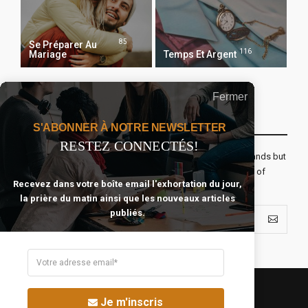
85
Se Préparer Au
116
Mariage
Temps Et Argent
Fermer
Recevoir Notre Newsletter Chaque Matin
S'ABONNER À NOTRE NEWSLETTER
RESTEZ CONNECTÉS!
The real voyage of discovery consists not in seeking new lands but
seeing with new eyes. All journeys have secret destinations of
Recevez dans votre boîte email l'exhortation du jour,
which the traveler is unaware.
la prière du matin ainsi que les nouveaux articles
publiés.
Je m'inscris