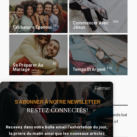
366
Commencer Avec
78
Célibataire Épanoui
Jésus
85
Se Préparer Au
116
Mariage
Temps Et Argent
Fermer
Recevoir Notre Newsletter Chaque Matin
S'ABONNER À NOTRE NEWSLETTER
RESTEZ CONNECTÉS!
The real voyage of discovery consists not in seeking new lands but
seeing with new eyes. All journeys have secret destinations of
Recevez dans votre boîte email l'exhortation du jour,
which the traveler is unaware.
la prière du matin ainsi que les nouveaux articles