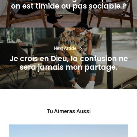
Previous
on est timide ou pas sociable ?
post:
Next Article
Je crois en Dieu, la confusion ne
Next
sera jamais mon partage.
post:
Tu Aimeras Aussi