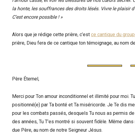
l’amour cassé, et voir les blessures de nos cœurs sécher. C’e
la honte, les souffrances des droits lésés. Vivre le plaisir
C’est encore possible ! »
Alors que je rédige cette prière, c’est
ce cantique du grou
prière, Dieu fera de ce cantique ton témoignage, au nom d
Père Éternel,
Merci pour Ton amour inconditionnel et illimité pour moi. Tu
positionné(e) par Ta bonté et Ta miséricorde. Je Te dis me
pour les combats passés, desquels Tu nous as permis de re
des années, Tu T’es montré si souvent fidèle. Même dans nos
due Père, au nom de notre Seigneur Jésus.