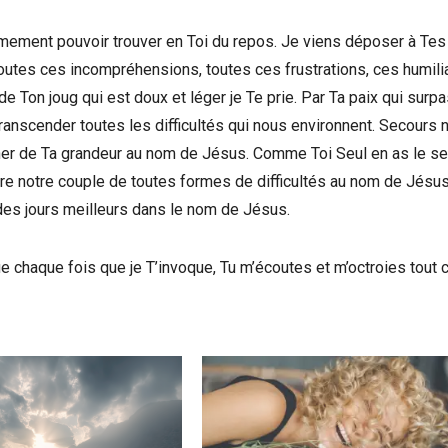
fermement pouvoir trouver en Toi du repos. Je viens déposer à Tes
outes ces incompréhensions, toutes ces frustrations, ces humilia
e Ton joug qui est doux et léger je Te prie. Par Ta paix qui surp
ranscender toutes les difficultés qui nous environnent. Secours 
gner de Ta grandeur au nom de Jésus. Comme Toi Seul en as le se
aure notre couple de toutes formes de difficultés au nom de Jésus
 des jours meilleurs dans le nom de Jésus.
ue chaque fois que je T’invoque, Tu m’écoutes et m’octroies tout 