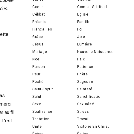
oublier
Coeur
Combat Spirituel
vées.
Célibat
Eglise
Enfants
Famille
Fiançailles
Foi
cette
Grâce
Joie
Jésus
Lumière
Mariage
Nouvelle Naissance
Noël
Paix
Pardon
Patience
Peur
Prière
Péché
Sagesse
Saint-Esprit
Sainteté
’as
Salut
Sanctification
 merci
Sexe
Sexualité
Souffrance
Stress
 au fil
Tentation
Travail
 T’est
Unité
Victoire En Christ
Échec
Église