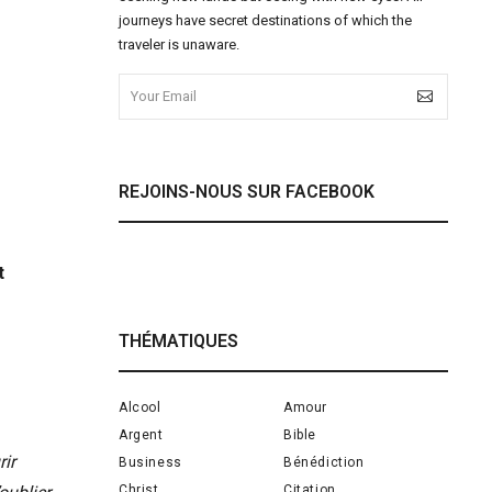
journeys have secret destinations of which the
traveler is unaware.
REJOINS-NOUS SUR FACEBOOK
t
THÉMATIQUES
Alcool
Amour
Argent
Bible
rir
Business
Bénédiction
Christ
Citation