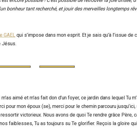
st encore possible ! C’est possible de retrouver la joie brisée, d’
 d’un bonheur tant recherché, et jouir des merveilles longtemps rê
pe GAEL
qui s’impose dans mon esprit. Et je sais qu’à l’issue de 
e Jésus.
 m’as aimé et m’as fait don d’un foyer, ce jardin dans lequel Tu m
rci pour mon époux (se), merci pour le chemin parcouru jusqu’ici,
ssortir victorieux. Nous avons de quoi Te rendre grâce Père, car
 faiblesses, Tu as toujours su Te glorifier. Reçois la gloire qui