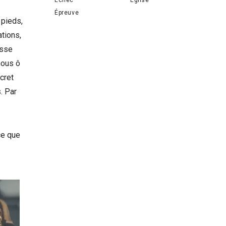
Épreuve
 pieds,
tions,
asse
nous ô
cret
. Par
ce que