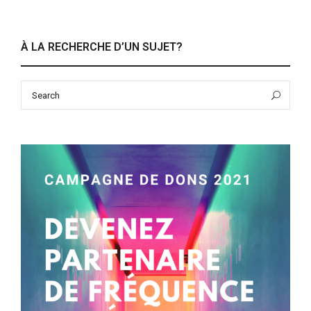
À LA RECHERCHE D’UN SUJET?
Search
Sea
for: