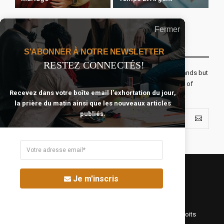
Fermer
Recevoir Notre Newsletter Chaque Matin
S'ABONNER À NOTRE NEWSLETTER
RESTEZ CONNECTÉS!
The real voyage of discovery consists not in seeking new lands but
seeing with new eyes. All journeys have secret destinations of
Recevez dans votre boîte email l'exhortation du jour,
which the traveler is unaware.
la prière du matin ainsi que les nouveaux articles
publiés.
Je m'inscris
©Fréquence Chrétienne Production 2016-2025. Tous droits