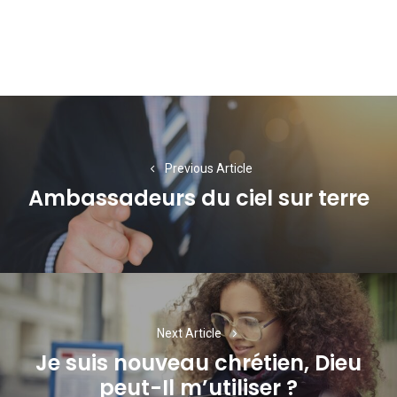
Navigation
de
l’article
Previous Article
Ambassadeurs du ciel sur terre
Previous
post:
Next Article
Je suis nouveau chrétien, Dieu
Next
peut-Il m’utiliser ?
post: