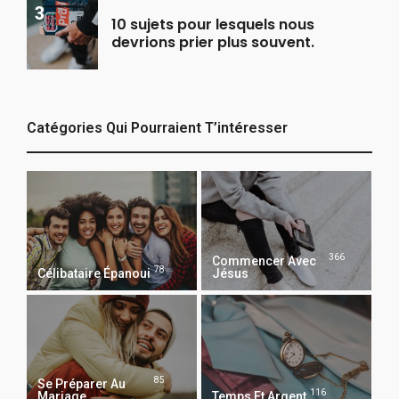
10 sujets pour lesquels nous
devrions prier plus souvent.
Catégories Qui Pourraient T’intéresser
366
Commencer Avec
78
Célibataire Épanoui
Jésus
85
Se Préparer Au
116
Mariage
Temps Et Argent