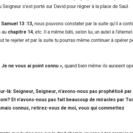
 du Seigneur s’est porté sur David pour régner à la place de Saül.
 Samuel 13 :13,
nous pouvons constater par la suite qu’il a cont
s au
chapitre 14
, etc. Il a même bâti, selon lui, un autel à l’éternel
eut te rejeter et par la suite tu pourras même continuer à opérer 
«
Je ne vous ai point connu
»
,
quand bien même ils auraient op
jour-là: Seigneur, Seigneur, n’avons-nous pas prophétisé par
m? Et n’avons-nous pas fait beaucoup de miracles par To
jamais connus, retirez-vous de moi, vous qui commettez