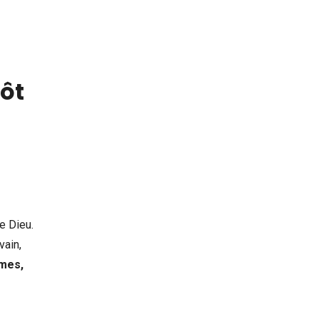
ôt
e Dieu.
vain,
mmes,