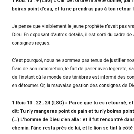
1 Rois 13 : 9 (LSG) « Car cet ordre m’a été donné, par 
boiras point d’eau, et tu ne prendras pas à ton retour 
Je pense que visiblement le jeune prophète n’avait pas vr
Dieu. En exposant d’autres détails, il est sorti du cadre de s
consignes reçues.
C’est pourquoi, nous ne sommes pas tenus de justifier no
frais de son indiscrétion, le fait de parler avec légèreté,
de l’instant où le monde des ténèbres est informé des c
en détourner. Or, la mauvaise gestion des consignes de D
1 Rois 13 : 22 ; 24 (LSG) « Parce que tu es retourné, et 
dit: Tu n’y mangeras point de pain et tu n’y boiras poi
(…) L’homme de Dieu s’en alla : et il fut rencontré dan
chemin; l’âne resta près de lui, et le lion se tint à côt