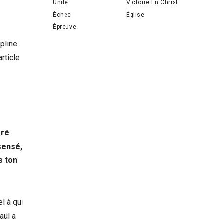
Unité
Victoire En Christ
Échec
Église
Épreuve
pline.
rticle
oré
nsensé,
s ton
l à qui
aül a