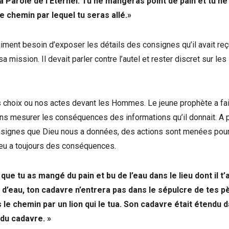
la Parole de l’Éternel: Tu ne mangeras point de pain et tu ne
le chemin par lequel tu seras allé.»
aiment besoin d’exposer les détails des consignes qu’il avait re
a mission. Il devait parler contre l’autel et rester discret sur les
s choix ou nos actes devant les Hommes. Le jeune prophète a fai
 sans mesurer les conséquences des informations qu’il donnait. A p
onsignes que Dieu nous a données, des actions sont menées pou
ieu a toujours des conséquences.
que tu as mangé du pain et bu de l’eau dans le lieu dont il t’
nt d’eau, ton cadavre n’entrera pas dans le sépulcre de tes p
s le chemin par un lion qui le tua. Son cadavre était étendu d
é du cadavre. »