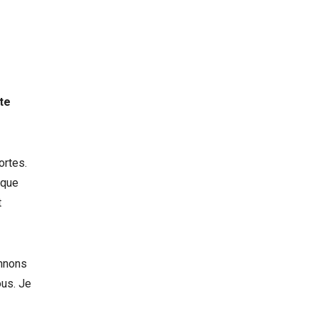
 te
ortes.
 que
t
onnons
ous. Je