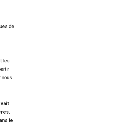
çues de
t les
artir
r nous
avait
ères.
ans le