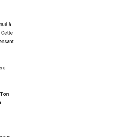
inué à
. Cette
pensant
éré
 Ton
n