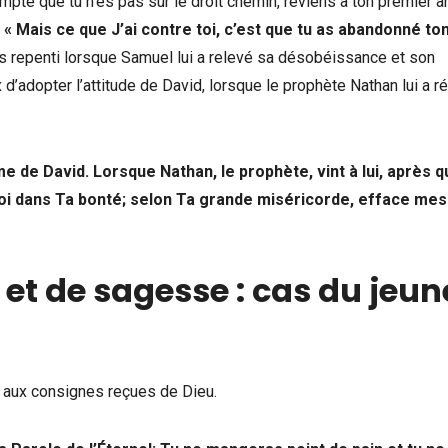
s compte que tu n’es pas sur le droit chemin, reviens à ton premier 
 « Mais ce que J’ai contre toi, c’est que tu as abandonné to
 repenti lorsque Samuel lui a relevé sa désobéissance et son
 d’adopter l’attitude de David, lorsque le prophète Nathan lui a r
 de David. Lorsque Nathan, le prophète, vint à lui, après q
 moi dans Ta bonté; selon Ta grande miséricorde, efface mes
et de sagesse : cas du jeun
t aux consignes reçues de Dieu.