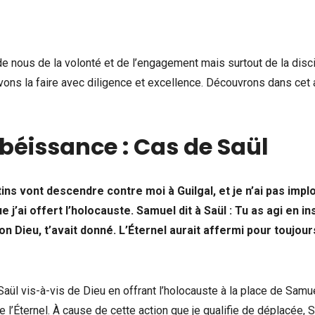
de nous de la volonté et de l’engagement mais surtout de la disci
ons la faire avec diligence et excellence. Découvrons dans cet a
obéissance : Cas de Saül
stins vont descendre contre moi à Guilgal, et je n’ai pas impl
ue j’ai offert l’holocauste. Samuel dit à Saül : Tu as agi en i
 Dieu, t’avait donné. L’Éternel aurait affermi pour toujour
aül vis-à-vis de Dieu en offrant l’holocauste à la place de Samue
e l’Éternel. À cause de cette action que je qualifie de déplacée, S