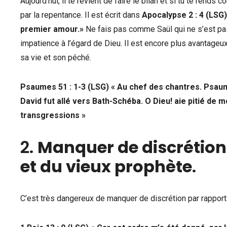
Aujourd’hui, il te revient de faire le bilan et si tu te rend
par la repentance. Il est écrit dans
Apocalypse 2 : 4 (LSG)
premier amour.»
Ne fais pas comme Saül qui ne s’est pas
impatience à l’égard de Dieu. Il est encore plus avantageux
sa vie et son péché.
Psaumes 51 : 1-3 (LSG) « Au chef des chantres. Psaume
David fut allé vers Bath-Schéba. O Dieu! aie pitié de
transgressions »
2.
Manquer de discrétion 
et du vieux prophète
.
C’est très dangereux de manquer de discrétion par rappor