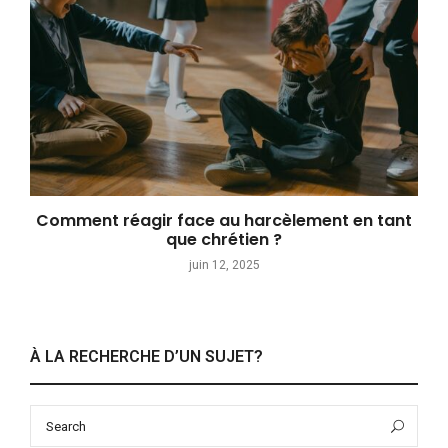
Comment réagir face au harcèlement en tant
que chrétien ?
juin 12, 2025
À LA RECHERCHE D’UN SUJET?
Search
Sea
for: