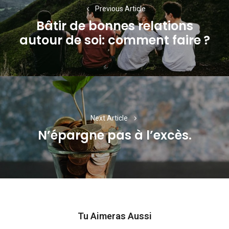
de
Previous Article
l’article
Bâtir de bonnes relations
Previous
autour de soi: comment faire ?
post:
Next Article
N’épargne pas à l’excès.
Next
post:
Tu Aimeras Aussi