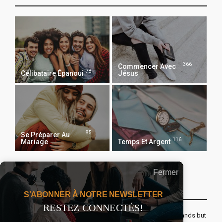
366
Commencer Avec
78
Célibataire Épanoui
Jésus
85
Se Préparer Au
116
Mariage
Temps Et Argent
Fermer
Recevoir Notre Newsletter Chaque Matin
S'ABONNER À NOTRE NEWSLETTER
RESTEZ CONNECTÉS!
The real voyage of discovery consists not in seeking new lands but