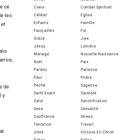
ue ce
Coeur
Combat Spirituel
de tes
Célibat
Eglise
Enfants
Famille
 et
Fiançailles
Foi
Grâce
Joie
Jésus
Lumière
sans
Mariage
Nouvelle Naissance
arrive,
Noël
Paix
Pardon
Patience
Peur
Prière
Péché
Sagesse
ge de
Saint-Esprit
Sainteté
l y
Salut
Sanctification
Sexe
Sexualité
Souffrance
Stress
Tentation
Travail
ar
Unité
Victoire En Christ
Échec
Église