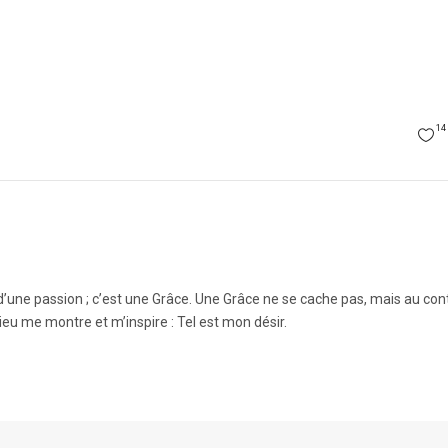
14
u d’une passion ; c’est une Grâce. Une Grâce ne se cache pas, mais au cont
ieu me montre et m’inspire : Tel est mon désir.