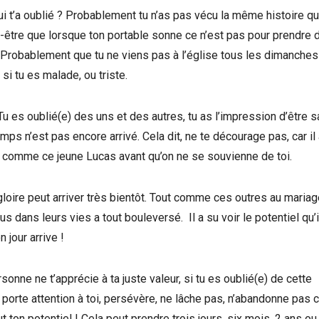
ui t’a oublié ? Probablement tu n’as pas vécu la même histoire q
-être que lorsque ton portable sonne ce n’est pas pour prendre 
 Probablement que tu ne viens pas à l’église tous les dimanches
si tu es malade, ou triste.
Tu es oublié(e) des uns et des autres, tu as l’impression d’être 
ps n’est pas encore arrivé. Cela dit, ne te décourage pas, car il 
er comme ce jeune Lucas avant qu’on ne se souvienne de toi.
e gloire peut arriver très bientôt. Tout comme ces outres au maria
s dans leurs vies a tout bouleversé. Il a su voir le potentiel qu’i
 jour arrive !
sonne ne t’apprécie à ta juste valeur, si tu es oublié(e) de cette
porte attention à toi, persévère, ne lâche pas, n’abandonne pas c
t ton potentiel ! Cela peut prendre trois jours, six mois, 2 ans ou