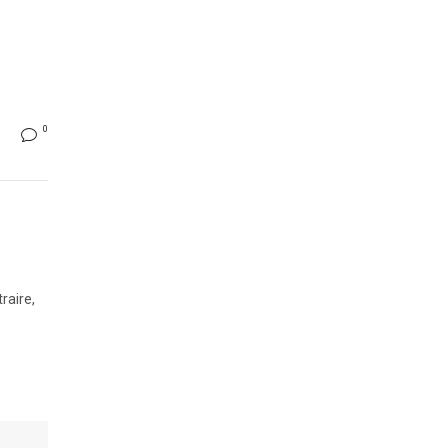
0
raire,