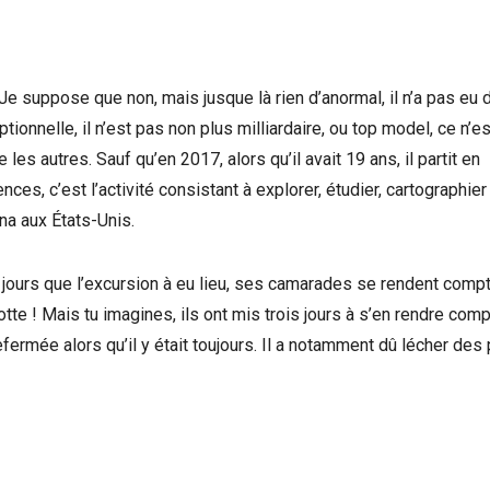
 suppose que non, mais jusque là rien d’anormal, il n’a pas eu d
ionnelle, il n’est pas non plus milliardaire, ou top model, ce n’e
es autres. Sauf qu’en 2017, alors qu’il avait 19 ans, il partit en
es, c’est l’activité consistant à explorer, étudier, cartographier
ana aux États-Unis.
is jours que l’excursion à eu lieu, ses camarades se rendent compt
tte ! Mais tu imagines, ils ont mis trois jours à s’en rendre comp
fermée alors qu’il y était toujours. Il a notamment dû lécher des 