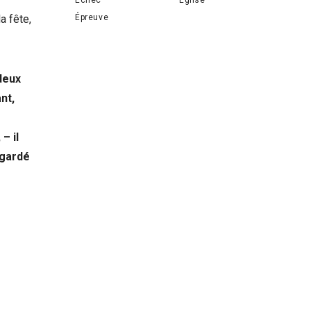
Épreuve
a fête,
 deux
nt,
– il
 gardé