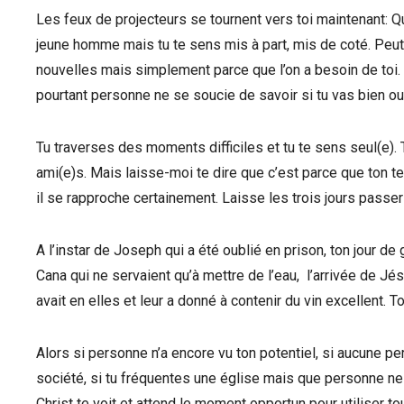
Les feux de projecteurs se tournent vers toi maintenant: Q
jeune homme mais tu te sens mis à part, mis de coté. Peut
nouvelles mais simplement parce que l’on a besoin de toi.
pourtant personne ne se soucie de savoir si tu vas bien ou 
Tu traverses des moments difficiles et tu te sens seul(e). 
ami(e)s. Mais laisse-moi te dire que c’est parce que ton tem
il se rapproche certainement. Laisse les trois jours pass
A l’instar de Joseph qui a été oublié en prison, ton jour d
Cana qui ne servaient qu’à mettre de l’eau, l’arrivée de Jésu
avait en elles et leur a donné à contenir du vin excellent. Ton
Alors si personne n’a encore vu ton potentiel, si aucune per
société, si tu fréquentes une église mais que personne ne 
Christ te voit et attend le moment opportun pour utiliser tou