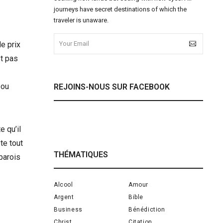
journeys have secret destinations of which the
traveler is unaware.
e prix
st pas
 ou
REJOINS-NOUS SUR FACEBOOK
e qu’il
te tout
THÉMATIQUES
parois
Alcool
Amour
Argent
Bible
Business
Bénédiction
Christ
Citation