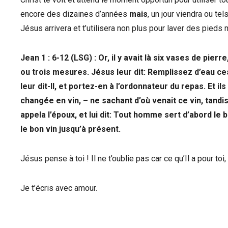
encore des dizaines d’années
mais
, un jour viendra ou te
Jésus arrivera et t’utilisera non plus pour laver des pieds 
Jean 1 : 6-12 (LSG) : Or, il y avait là six vases de pie
ou trois mesures. Jésus leur dit: Remplissez d’eau ces
leur dit-Il, et portez-en à l’ordonnateur du repas. Et 
changée en vin, – ne sachant d’où venait ce vin, tandis 
appela l’époux, et lui dit: Tout homme sert d’abord le b
le bon vin jusqu’à présent.
Jésus pense à toi ! Il ne t’oublie pas car ce qu’Il a pour toi
Je t’écris avec amour.