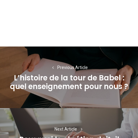
Navigation
de
Previous Article
l’article
L’histoire de la tour de Babel :
Previous
quel enseignement pour nous ?
post:
Next Article