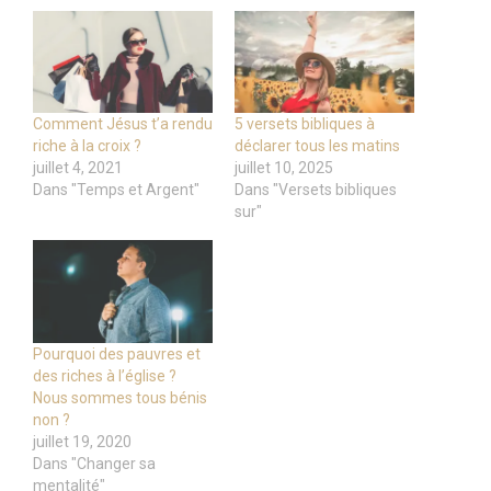
Comment Jésus t’a rendu
5 versets bibliques à
riche à la croix ?
déclarer tous les matins
juillet 4, 2021
juillet 10, 2025
Dans "Temps et Argent"
Dans "Versets bibliques
sur"
Pourquoi des pauvres et
des riches à l’église ?
Nous sommes tous bénis
non ?
juillet 19, 2020
Dans "Changer sa
mentalité"