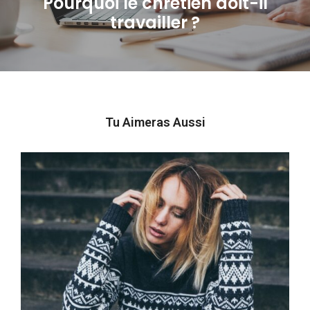
Pourquoi le chrétien doit-il
Next
travailler ?
post:
Tu Aimeras Aussi