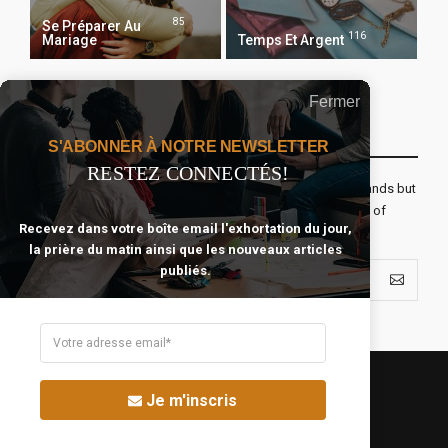
85
Se Préparer Au
116
Mariage
Temps Et Argent
Fermer
Recevoir Notre Newsletter Chaque Matin
S'ABONNER À NOTRE NEWSLETTER
RESTEZ CONNECTÉS!
The real voyage of discovery consists not in seeking new lands but
seeing with new eyes. All journeys have secret destinations of
Recevez dans votre boîte email l'exhortation du jour,
which the traveler is unaware.
la prière du matin ainsi que les nouveaux articles
publiés.
Je m'inscris