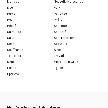
Mariage
Nouvelle Naissance
Noël
Paix
Pardon
Patience
Peur
Prière
Péché
Sagesse
Saint-Esprit
Sainteté
Salut
Sanctification
Sexe
Sexualité
Souffrance
Stress
Tentation
Travail
Unité
Victoire En Christ
Échec
Église
Épreuve
Nos Articles Les + Populaires