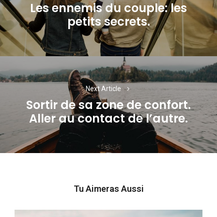
l’article
Les ennemis du couple: les
Previous
petits secrets.
post:
Next Article
Sortir de sa zone de confort.
Next
Aller au contact de l’autre.
post:
Tu Aimeras Aussi