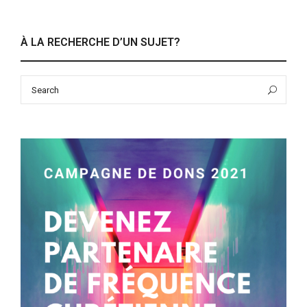
À LA RECHERCHE D’UN SUJET?
Search
Sea
for: