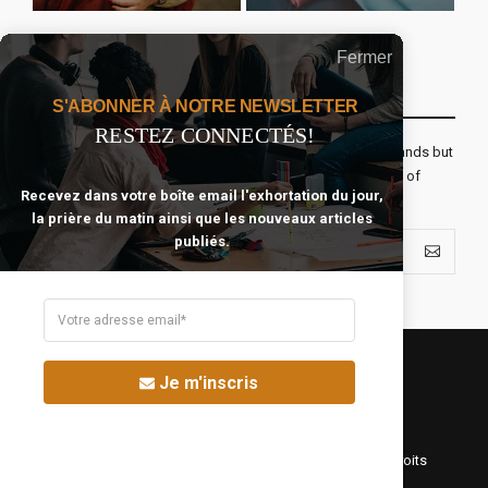
Fermer
Recevoir Notre Newsletter Chaque Matin
S'ABONNER À NOTRE NEWSLETTER
RESTEZ CONNECTÉS!
The real voyage of discovery consists not in seeking new lands but
seeing with new eyes. All journeys have secret destinations of
Recevez dans votre boîte email l'exhortation du jour,
which the traveler is unaware.
la prière du matin ainsi que les nouveaux articles
publiés.
Je m'inscris
©Fréquence Chrétienne Production 2016-2025. Tous droits
réservés.