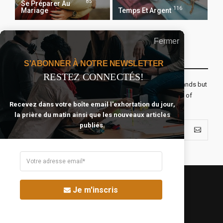
85
Se Préparer Au
116
Mariage
Temps Et Argent
Fermer
Recevoir Notre Newsletter Chaque Matin
S'ABONNER À NOTRE NEWSLETTER
RESTEZ CONNECTÉS!
The real voyage of discovery consists not in seeking new lands but
seeing with new eyes. All journeys have secret destinations of
Recevez dans votre boîte email l'exhortation du jour,
which the traveler is unaware.
la prière du matin ainsi que les nouveaux articles
publiés.
Je m'inscris