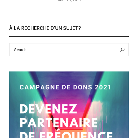
mars 18, 2019
À LA RECHERCHE D’UN SUJET?
Search
Sea
for: