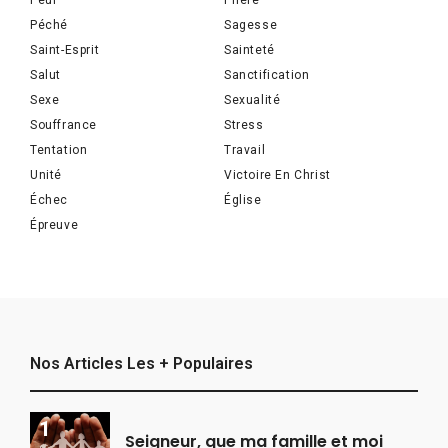
Peur
Prière
Péché
Sagesse
Saint-Esprit
Sainteté
Salut
Sanctification
Sexe
Sexualité
Souffrance
Stress
Tentation
Travail
Unité
Victoire En Christ
Échec
Église
Épreuve
Nos Articles Les + Populaires
Seigneur, que ma famille et moi