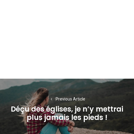
Navigation
de
Previous Article
l’article
Déçu des églises, je n’y mettrai
Previous
plus jamais les pieds !
post: