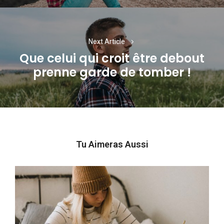
Next Article
Que celui qui croit être debout
Next
prenne garde de tomber !
post:
Tu Aimeras Aussi