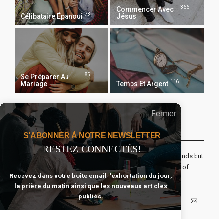
366
Commencer Avec
78
Célibataire Épanoui
Jésus
85
Se Préparer Au
116
Mariage
Temps Et Argent
Fermer
Recevoir Notre Newsletter Chaque Matin
S'ABONNER À NOTRE NEWSLETTER
RESTEZ CONNECTÉS!
The real voyage of discovery consists not in seeking new lands but
seeing with new eyes. All journeys have secret destinations of
Recevez dans votre boîte email l'exhortation du jour,
which the traveler is unaware.
la prière du matin ainsi que les nouveaux articles
publiés.