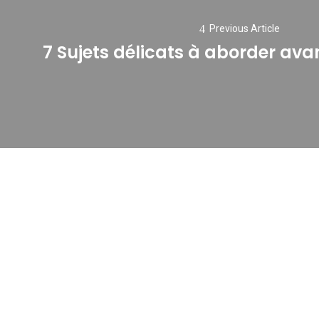
Previous Article
7 Sujets délicats à aborder ava
Previous
post: