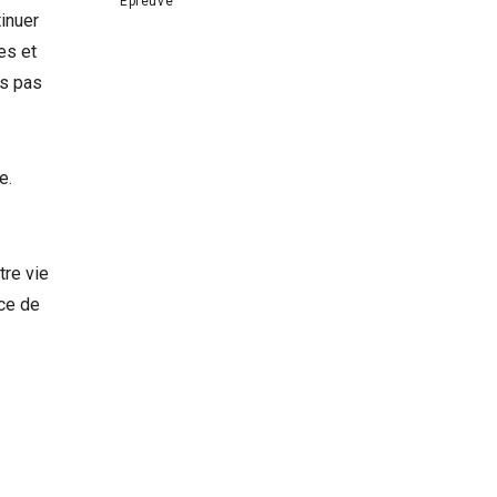
Épreuve
tinuer
es et
ns pas
e.
tre vie
âce de