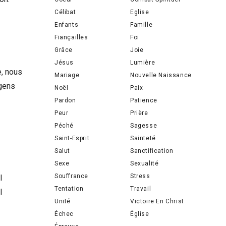
Célibat
Eglise
Enfants
Famille
Fiançailles
Foi
Grâce
Joie
Jésus
Lumière
e, nous
Mariage
Nouvelle Naissance
 gens
Noël
Paix
Pardon
Patience
Peur
Prière
Péché
Sagesse
Saint-Esprit
Sainteté
Salut
Sanctification
Sexe
Sexualité
Souffrance
Stress
l
Tentation
Travail
l
Unité
Victoire En Christ
Échec
Église