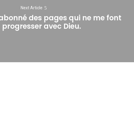
Next Article
sabonné des pages qui ne me font
Next
 progresser avec Dieu.
post: