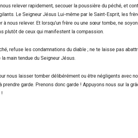
, nous relever rapidement, secouer la poussière du péché, et con
igilants. Le Seigneur Jésus Lui-même par le Saint-Esprit, les frèr
er à nous relever. Et lorsqu’un frère ou une sœur tombe, ne soyo
 plutôt de ceux qui manifestent la compassion.
éché, refuse les condamnations du diable ; ne te laisse pas abattr
e la main tendue du Seigneur Jésus.
our nous laisser tomber délibérément ou être négligents avec no
e à prendre garde. Prenons donc garde ! Appuyons nous sur la gr
 !