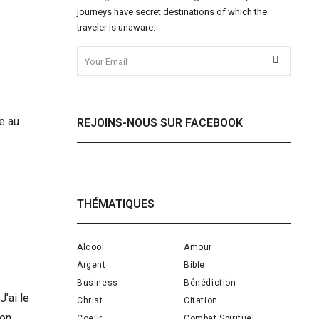
journeys have secret destinations of which the
traveler is unaware.
e au
REJOINS-NOUS SUR FACEBOOK
THÉMATIQUES
Alcool
Amour
Argent
Bible
Business
Bénédiction
’ai le
Christ
Citation
ion.
Coeur
Combat Spirituel