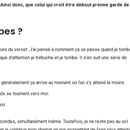
 Ainsi donc, que celui qui croit être debout prenne garde de
mbes ?
cture du verset. J’ai pensé à comment ça se passe quand je tomb
ue d’attention je trébuche et je tombe. Il s’en suit une série de
 ; généralement ça arrive au moment où l’on s’y attend le moins.
ards se tournent vers moi.
ion.
ondes, simultanément même. Toutefois, je ne reste pas au sol. J
et je continue mon chemin en me promettant de faire plus attent