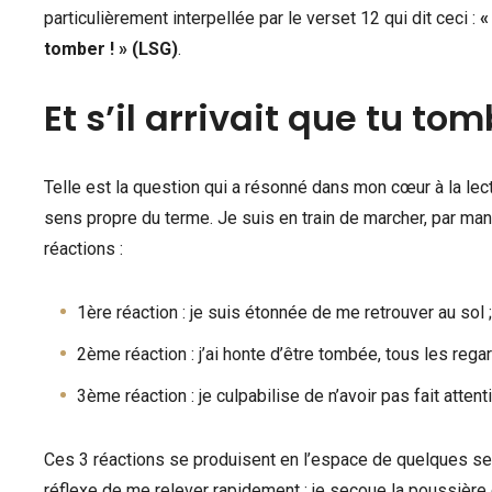
particulièrement interpellée par le verset 12 qui dit ceci :
«
tomber ! » (LSG)
.
Et s’il arrivait que tu to
Telle est la question qui a résonné dans mon cœur à la le
sens propre du terme. Je suis en train de marcher, par manq
réactions :
1ère réaction : je suis étonnée de me retrouver au sol
2ème réaction : j’ai honte d’être tombée, tous les reg
3ème réaction : je culpabilise de n’avoir pas fait attent
Ces 3 réactions se produisent en l’espace de quelques sec
réflexe de me relever rapidement ; je secoue la poussière 