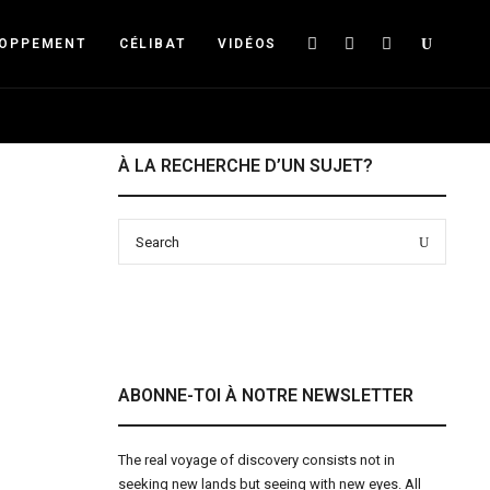
Searc
LOPPEMENT
CÉLIBAT
VIDÉOS
À LA RECHERCHE D’UN SUJET?
Search
Search
for:
ABONNE-TOI À NOTRE NEWSLETTER
The real voyage of discovery consists not in
seeking new lands but seeing with new eyes. All